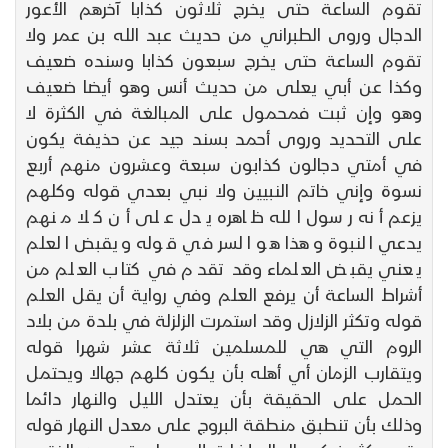
تقوم الساعة حتى يخرج ثلاثون كذابا آخرهم الأعور
الدجال وروى الطبراني من حديث عبد الله بن عمر ولا
تقوم الساعة حتى يخرج سبعون كذابا وسنده ضعيف
وكذا عن أبي يعلى من حديث أنس وهو أيضا ضعيف
وهو وإن ثبت فمحمول على المبالغة في الكثرة لا
على التحديد وروى أحمد بسند جيد عن حذيفة يكون
في أمتي دجالون كذابون سبعة وعشرون منهم أربع
نسوة وإني خاتم النبيين ولا نبي بعدي قوله وكلهم
يزعم أنه رسول الله ظاهره يدل على أن كلا منهم
يدعي النبوة وهذا هو السر في قوله ويقبض العلم
يعني يقبض العلماء وقد تقدم في كتاب العلم من
أشراط الساعة أن يرفع العلم وفي رواية أن يقل العلم
قوله وتكثر الزلازل وقد استمرت الزلزلة في بلدة من بلاد
الروم التي هي للمسلمين ثلاثة عشر شهرا قوله
ويتقارب الزمان أي أهله بأن يكون كلهم جهالا ويحتمل
الحمل على الحقيقة بأن يعتدل الليل والنهار دائما
وذلك بأن تنطبق منطقة البروج على معدل النهار قوله