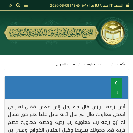
السبت ٢٣ صفر ١٤٤٨ هـ | ۱۷-۰۵-۱۴۰۵ | 08-08-2026
المكتبة
الحديث وعلومه
عمدة القاري
أبي زرعة الرازي قال جاء رجل إلى عمي فقال له إني
أبغض معاوية قال لم قال لأنه قاتل عليا بغير حق فقال
له أبو زرعة رب معاوية رب رحيم وخصم معاوية خصم
كريم فما دخولك بينهما وقيل الفئتان الخوارج وعلي بن