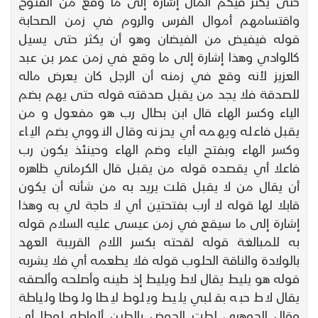
حتى يكثر فيكم المال إشارة إلى ما وقع من الفتوح
واقتسامهم أموال الفرس والروم في زمن الصحابة
قوله فيفيض من الفيضان وهو أن يكثر حتى يسيل
كالوادي وهذا إشارة إلى ما وقع في زمن عمر بن عبد
العزيز لأنه وقع في زمنه أن الرجل كان يعرض ماله
للصدقة فلا يجد من يقبل صدقته قوله حتى يهم بضم
الياء وكسر الهاء قال ابن بطال رب هو مفعول و من
يقبل فاعله ويهمه أي يحزنه وقال النووي بضم الياء
وكسر الهاء وبفتح الياء وضم الهاء وحينئذ يكون رب
فاعلا أي يقصده قوله من يقبل قال الكرماني ظاهره
أن يقال من لا يقبل قلت يريد به من شأنه أن يكون
قابلا لها قوله لا أرب بفتحتين أي لا حاجة لي به وهذا
إشارة إلى ما سيقع في زمن عيسى عليه السلام قوله
به للمبالغة قوله لقحته بكسر اللام القريبة العهد
بالولادة والناقة الحلوب قوله فلا يطعمه أي فلا يشربه
قوله هو يليط يقال لاط ويليط إذ طينه وأصلحه وألصقه
يقال لاط حبه بقلبي يليط ويلوط ليطا ولوطا ولياطة
وقال الجوهري لطت الحوض بالطين ألواطه لوطا أي