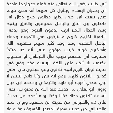
أبي طالب رضي الله تعالى عنه قوله دعوتهما واحدة
أي يدعيان الإسلام ويتأول كل منهما أنه محق قوله
حتى يبعث أي حتى يظهر دجالون جمع دجال أي
خلاطون بين الحق والباطل مموهون والفرق بينهم
وبين الدجال الأكبر أنهم يدعون النبوة وهو يدعي
الإلاهية لكنهم كلهم مشتركون في التمويه وادعاء
الباطل العظيم وقد وجد كثير منهم فضحهم الله
وأهلكهم قوله قريب مرفوع على أنه خبر مبتدأ
محذوف أي عددهم قريب قال الكرماني أو منصوب
مكتوب بلا ألف على اللغة الربيعية وقد وقع في
حديث ثوبان بالجزم أنهم ثلاثون وهو سيكون في أمتي
كذابون ثلاثون كلهم يزعم أنه نبي وأنا خاتم النبيين لا
نبي بعدي أخرجه أبو داود والترمذي وصححه ابن حبان
وروى أبو يعلى من حديث عبد الله بن عمرو بين يدي
الساعة ثلاثون دجالا كذابا وكذا رواه أحمد من حديث
علي Bه والطبراني من حديث ابن مسعود وروى أحمد
والطبراني من حديث سمرة المصدر بالكسوف وفيه ولا