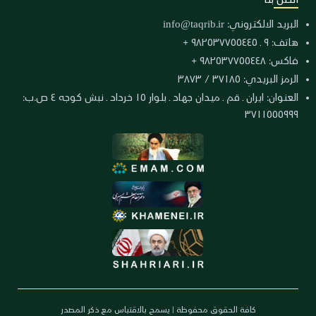
البريد الالكتروني:
info@taqrib.ir
هاتف: ٩ ـ ٩٨٢٥٣٧٧٥٥٤٤٥ +
فاكس: ٩٨٢٥٣٧٧٥٥٤٤٨ +
الرمز البريدي: ٣٧١٨٥ / ٣٨٧٣
العنوان: ايران ـ قم ـ ميدان جهاد ـ بلوار ١٥ خرداد ـ نبش كوجه ٤ ص.ب:
٣٧١١٥٥٥٩٩٩
كافة الحقوق محفوظة | يسمح بالاقتباس مع ذكر المصدر