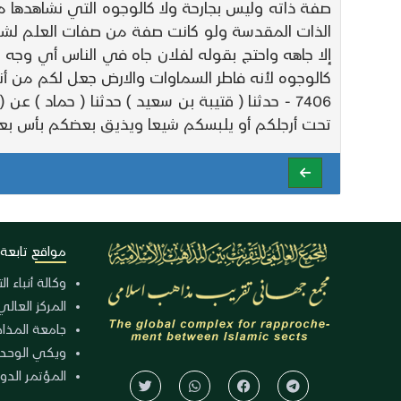
صفة ذاته وليس بجارحة ولا كالوجوه التي نشاهدها من
الذات المقدسة ولو كانت صفة من صفات العلم لشملها
إلا جاهه واحتج بقوله لفلان جاه في الناس أي وجه وق
كالوجوه لأنه فاطر السماوات والارض جعل لكم من أن
7406 - حدثنا ( قتيبة بن سعيد ) حدثنا ( حماد ) 
تحت أرجلكم أو يلبسكم شيعا ويذيق بعضكم بأس بع
مواقع تابعة
وكالة أنباء ا
المركز العالي
جامعة المذا
ويكي الوحد
المؤتمر الدولي الـ 39 للوح