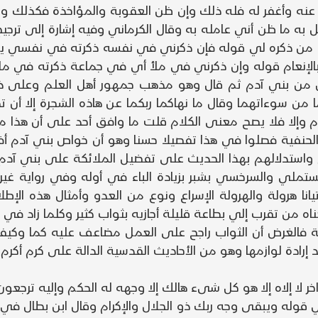
 وأغفر له فله ذلك وإن ظن العقوبة والمؤاخذة فكذلك ويقال 
 به ما ظن أني عامله به وقال الكرماني وفيه إشارة إلى ترجي
 من ذكره لي قوله فإن ذكرني في نفسه ذكرته في نفسي يعني 
بالإنعام قوله وإن ذكرني في ملأ أي في جماعة ذكرته في ملأ
ل من بني آدم ثم قال وهو مذهب جمهور أهل العلم وعلى ذل
سوءاتهما وقال ما نهاكما ربكما عن هاذه الشجرة إلا أن تكو
 وإلا فلا يصح معنى الكلام قلت ما وافق أحد على أن هذا 
نا الحنفية فصلوا في هذا تفصيلا حسنا وهو أن خواص بني آدم
لالهم بهذا الحديث على تفضيل الملائكة على بني آدم لا يتم 
ستملي والسرخسي بشبر بزيادة الباء في أوله وفي رواية غيره
يانا هرولة والهرولة الإسراع ونوع من العدو وأمثال هذه الإطل
 من تقرب إلي بطاعة قليلة أجازيه بثواب كثير وكلما زاد في ال
ة فالغرض أن الثواب راجح على العمل مضاعف عليه كما وكيفا
ادة لوازمها وهو من الأحاديث القدسية الدالة على كرم أكرم ال
اخر لا إلاه إلا هو كل شىء هالك إلا وجهه له الحكم وإليه ترجعون 
لى آخره قوله وكذا في قوله ويبقى وجه ربك ذو الجلال والإكرام وقال ابن