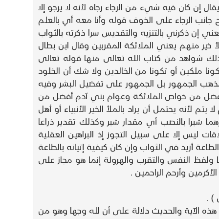
إن كان فيه شيء من الرجاء رجاه لأنه لا يرجو إلا
ح جانب الرجاء على الخوف قوله وأنا معه أي بالعلم
إن ذكرني بالتنزيه والتقديس سرا ذكرته بالثواب
 خير منهم يعني الملائكة المقربين وقال ابن بطال
ك شواهد من كتاب الله تعالى منها قوله تعالى
نا ملكين أو تكونا من الخالدين ولا شك أن الخلود
مذهب الجمهور بل الجمهور على تفضيل البشر وفيه
 أفضل من خواص الملائكة وعوام بني آدم أفضل من
لأنه يحتمل أن يراد بالملأ الخير الأنبياء أو أهل
ما شبرا بالنصب أي مقدار شبر وكذلك تقدير ذراعا
اقات ليس إلا على سبيل التجوز إذ البراهين العقلية
طاعة أزيد في الثواب وإن كان كيفية إتيانه بالطاعة
 ولفظ النفس والتقرب والهرولة إنما هو مجاز على
أكرمين وأرحم الراحمين .
) .
 بطال في هذه الآية والحديث دلالة على أن لله وجها وهو من