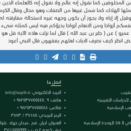
 المخلوقين كما نقول إنه عالم ولا نقول إنه كالعلماء الذين ن
 الهلاك كما شمل غيرها من الصفات وهو محال وقال الكرماني 
يل إلا إياه ولا يجوز أن يكون وجهه غيره لاستحالة مفارقته له
فسكم أزواجا ومن الانعام أزواجا يذرؤكم فيه ليس كمثله شىء و
عن ( عمرو ) عن ( جابر بن عبد الله ) قال لما نزلت هاذه الآية ق
ض انظر كيف نصرف الايات لعلهم يفقهون قال النبي أعوذ
اتصل بنا
لتقريب
البريد الالكتروني:
info@taqrib.ir
 للدراسات التقريبية
هاتف: ٩ ـ ٩٨٢٥٣٧٧٥٥٤٤٥ +
هب الإسلامية
فاكس: ٩٨٢٥٣٧٧٥٥٤٤٨ +
ة
الرمز البريدي: ٣٧١٨٥ / ٣٨٧٣
دة الإسلامية
نبش كوجه ٤ ص.ب: ٣٧١١٥٥٥٩٩٩