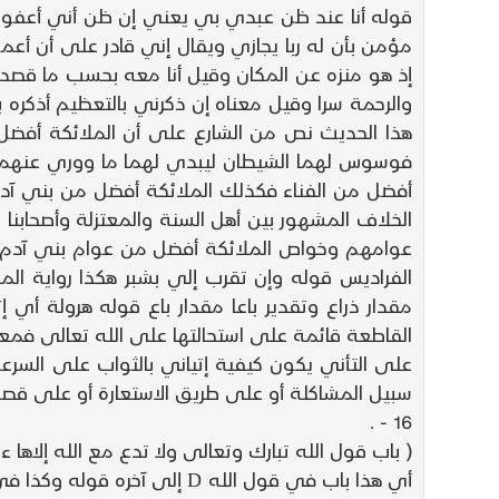
قوله أنا عند ظن عبدي بي يعني إن ظن أني أعفو عنه
مؤمن بأن له ربا يجازي ويقال إني قادر على أن أعمل
إذ هو منزه عن المكان وقيل أنا معه بحسب ما قصد
والرحمة سرا وقيل معناه إن ذكرني بالتعظيم أذكره 
هذا الحديث نص من الشارع على أن الملائكة أفض
فوسوس لهما الشيطان ليبدي لهما ما ووري عنهما من 
أفضل من الفناء فكذلك الملائكة أفضل من بني آدم
الخلاف المشهور بين أهل السنة والمعتزلة وأصحاب
عوامهم وخواص الملائكة أفضل من عوام بني آدم واستد
الفراديس قوله وإن تقرب إلي بشبر هكذا رواية الم
مقدار ذراع وتقدير باعا مقدار باع قوله هرولة أي إت
القاطعة قائمة على استحالتها على الله تعالى فمعناه
على التأني يكون كيفية إتياني بالثواب على السرع
سبيل المشاكلة أو على طريق الاستعارة أو على قصد إر
16 - .
( باب قول الله تبارك وتعالى ولا تدع مع الله إلاها ء
أي هذا باب في قول الله D إ