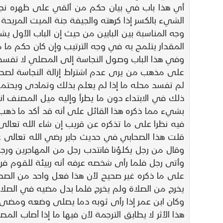
أي هذا باب في بيان حكم من ألقي على ظهره نجاس
الشيء بالكسر إذا كرهته والجيفة جنة الميت المريحة .
وجه المناسبة بين البابين من حيث إن الباب الأول
المقدار يتلمح به في وجه الترتيب وإن كان حكم ما م
وفي هذا الباب وصول النجاسة إلى المصلي لا تفسد 
على مذهب من يرى عدم اشتراط إزالة النجاسة لصحة
لم تفسد محله ما إذا لم يعلم بذلك وتمادى ويحت
ذلك في الابتداء دون ما يطرأ وإليه ميل المصنف 
بشيء مما ذكره هذا القائل على أنه قد أكد ما ذهب
فيه نظرا على ما تذكره عن قريب إن شاء الله تعالى
وقال من رجل يكلؤنا فانتدب رجل من المهاجرين ورج
وأتى رجل فلما رأى شخصه عرفه أنه ربيئة للقوم ف
على ما ذكره غير صحيح لأن هذا فعل واحد من الصحا
يخرج من الصلاة ولم يخرج فلما بدل مضيه في الصلاة
وكان ابن عمر إذا رأى ثوبه دما يصلى وضعه ومضى 
هذا الأثر لا يطابق الترجمة لأن فيها ما إذا أصاب 