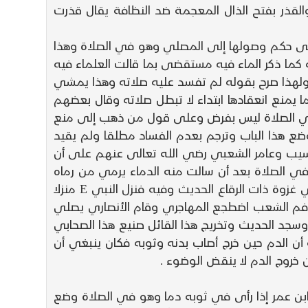
قذر بفتح الذال المعجمة ضد النظافة يقال قذرت
 على حكم وصولها إلى المصلي وهو في الصلاة وهذا
ه كما ذكر الماء فيه مستقضى بما قالت العلماء فيه
 ولهذا صرح بقوله لم تفسد عليه صلاته وهذا يمشي
منع انعقادها ابتداء لا تبطل صلاته وقال بعضهم
 في الصلاة ليس بفرض وعلى قول من ذهب إلى منع
ع هذا الباب وترجم بعدم الفساد مطلقا ولم يقيد
لمسيب وعامر الشعبي رضي الله تعالى عنهم على أن
 في الصلاة بعد أن سالت منه الدماء يرمي من رماه
قلت هذا الصحابي في حديث جابر رضي الله تعالى عنه رواه أبو داود في سننه قال خرجنا مع رسول الله يعني في غزوة ذات الرقاع الحديث وفيه فنزل النبي E منزلا
لى فم الشعب اضطجع المهاجري وقام الأنصاري يصلي
جد الحديث وتخريج هذا القائل صنيع هذا الصحابي
أن الدم حين خرج أصاب بدنه وثوبه فكان ينبغي أن
 خروج الدم لا ينقض الوضوء .
ن ابن عمر إذا رأى في ثوبه دما وهو في الصلاة وضع