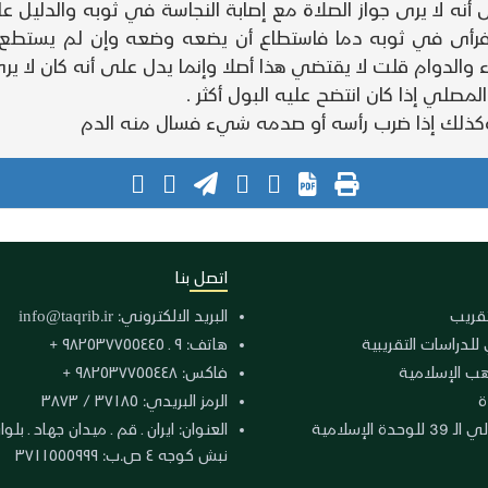
 لا يرى جواز الصلاة مع إصابة النجاسة في ثوبه والدليل عل
اة فرأى في ثوبه دما فاستطاع أن يضعه وضعه وإن لم يستطع
 والدوام قلت لا يقتضي هذا أصلا وإنما يدل على أنه كان لا 
صلي إذا كان انتضح عليه البول أكثر .
كذلك إذا ضرب رأسه أو صدمه شيء فسال منه الدم
اتصل بنا
لتقريب
البريد الالكتروني:
info@taqrib.ir
 للدراسات التقريبية
هاتف: ٩ ـ ٩٨٢٥٣٧٧٥٥٤٤٥ +
هب الإسلامية
فاكس: ٩٨٢٥٣٧٧٥٥٤٤٨ +
ة
الرمز البريدي: ٣٧١٨٥ / ٣٨٧٣
دة الإسلامية
نبش كوجه ٤ ص.ب: ٣٧١١٥٥٥٩٩٩