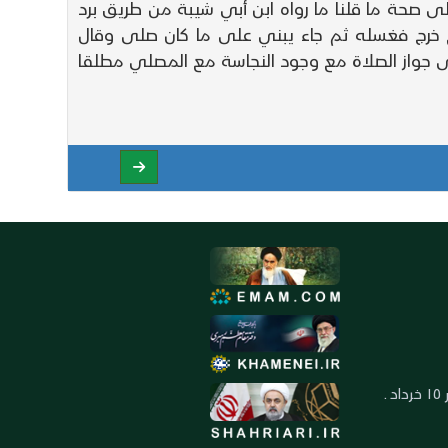
ى صحة ما قلنا ما رواه ابن أبي شيبة من طريق برد
 خرج فغسله ثم جاء يبني على ما كان صلى وقال
يرى جواز الصلاة مع وجود النجاسة مع المصلي مطلقا
العنوان: ايران ـ قم ـ ميدان جهاد ـ بلوار ١٥ خرداد ـ