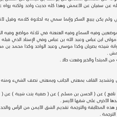
له عن سفيان عن الأعمش وهذا كله حديث واحد ولكنه رواه 
 ولم يكن يبيع السكر وإنما سمي به لحلاوة كلامه وقيل لأ
وضعين وفيه السماع وفيه العنعنة في ثلاثة مواضع وفيه الق
 مولى ابن عباس وعبد الله بن عباس وفي الإسناد الذي 
وانة شيخه بصريان وكذا موسى وعبد الواحد وكذا محمد بن مح
مش .
المبتدأ والخبر وقعت حالا .
ين وتشديد القاف بمعنى الجانب وبمعنى نصف الشيء ومنه
يم بن نافع ) عن ( الحسن بن مسلم ) عن ( صفية بنت شيبة ) عن ( ع
دها الأخرى على شقها الأيسر .
هذه المطابقة والترجمة تقديم الشق الأيمن من الرأس والح
لترجمة .