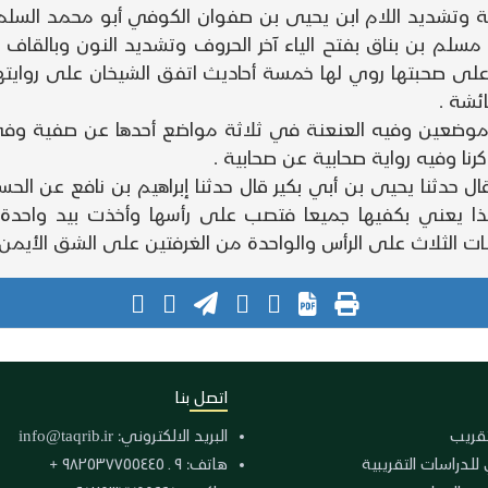
جمة وتشديد اللام ابن يحيى بن صفوان الكوفي أبو محمد ال
 مسلم بن بناق بفتح الياء آخر الحروف وتشديد النون وبالقاف
لى صحبتها روي لها خمسة أحاديث اتفق الشيخان على روايته
ئشة .
 موضعين وفيه العنعنة في ثلاثة مواضع أحدها عن صفية وفي 
نا وفيه رواية صحابية عن صحابية .
قال حدثنا يحيى بن أبي بكير قال حدثنا إبراهيم بن نافع عن
 هكذا يعني بكفيها جميعا فتصب على رأسها وأخذت بيد واحد
 الثلاث على الرأس والواحدة من الغرفتين على الشق الأيمن 
اتصل بنا
لتقريب
البريد الالكتروني:
info@taqrib.ir
 للدراسات التقريبية
هاتف: ٩ ـ ٩٨٢٥٣٧٧٥٥٤٤٥ +