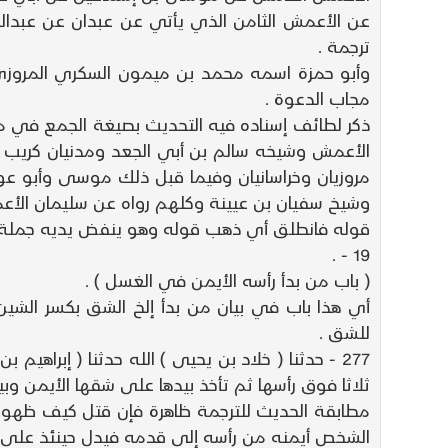
عن الأعمش الثامن الذي يأتي عن عبدان عن عبدال
ترجمة .
وأبو حمزة اسمه محمد بن ميمون السكري المروزي
مجاب الدعوة .
ذكر لطائف إسناده فيه التحديث بصيغة الجمع في م
الأعمش وشيخه سالم بن أبي الجعد ومدنيان كريب
مروزيان وخراسانيان وفيما قبل ذلك موسى وأبو ع
وشيخ سفيان بن عيينة وكلهم رواه عن سليمان الأع
قوله فانطلق أي ذهب قوله وهو ينفض يديه جملة من 
19 - .
( باب من بدأ رأسه الأيمن في الغسل ) .
أي هذا باب في بيان من بدأ إلخ الشق بكسر الش
للشق .
277 - حدثنا ( خلاد بن يحيى ) الله حدثنا ( إبراه
ثلاثا فوق رأسها ثم تأخذ بيدها على شقها الأيمن وبي
مطابقة الحديث للترجمة ظاهرة فإن قتل كيف ظهور 
الشخص أيمنه من رأسه إلى قدمه فيدل حينئذ على ا