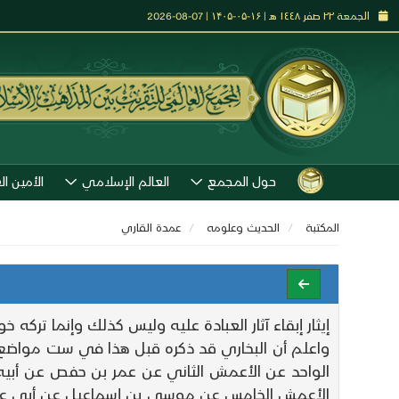
الجمعة ٢٢ صفر ١٤٤٨ هـ | ۱۶-۰۵-۱۴۰۵ | 07-08-2026
حول المجمع
العالم الإسلامي
الأمين ال
المكتبة
الحديث وعلومه
عمدة القاري
إيثار إبقاء آثار العبادة عليه وليس كذلك وإنما تركه 
واعلم أن البخاري قد ذكره قبل هذا في ست مواضع 
الواحد عن الأعمش الثاني عن عمر بن حفص عن أبي
الأعمش الخامس عن موسى بن إسماعيل عن أبي عو