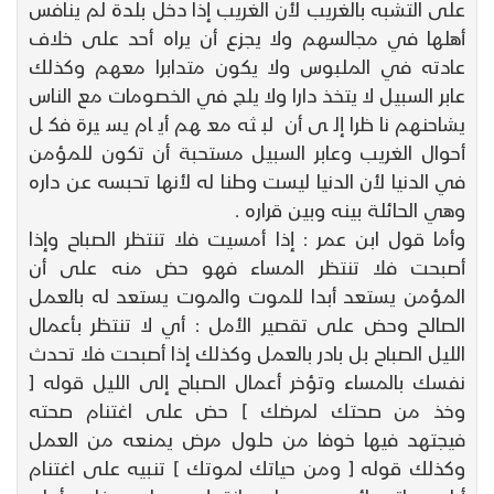
على التشبه بالغريب لأن الغريب إذا دخل بلدة لم ينافس
أهلها في مجالسهم ولا يجزع أن يراه أحد على خلاف
عادته في الملبوس ولا يكون متدابرا معهم وكذلك
عابر السبيل لا يتخذ دارا ولا يلج في الخصومات مع الناس
يشاحنهم ناظرا إلى أن لبثه معهم أيام يسيرة فكل
أحوال الغريب وعابر السبيل مستحبة أن تكون للمؤمن
في الدنيا لأن الدنيا ليست وطنا له لأنها تحبسه عن داره
وهي الحائلة بينه وبين قراره .
وأما قول ابن عمر : إذا أمسيت فلا تنتظر الصباح وإذا
أصبحت فلا تنتظر المساء فهو حض منه على أن
المؤمن يستعد أبدا للموت والموت يستعد له بالعمل
الصالح وحض على تقصير الأمل : أي لا تنتظر بأعمال
الليل الصباح بل بادر بالعمل وكذلك إذا أصبحت فلا تحدث
نفسك بالمساء وتؤخر أعمال الصباح إلى الليل قوله [
وخذ من صحتك لمرضك ] حض على اغتنام صحته
فيجتهد فيها خوفا من حلول مرض يمنعه من العمل
وكذلك قوله [ ومن حياتك لموتك ] تنبيه على اغتنام