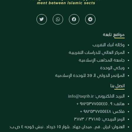
مواقع تابعة
وكالة أنباء التقريب
المركز العالي للدراسات التقريبية
جامعة المذاهب الإسلامية
ويكي الوحدة
المؤتمر الدولي الـ 39 للوحدة الإسلامية
اتصل بنا
البريد الالكتروني:
info@taqrib.ir
هاتف: ٩ ـ ٩٨٢٥٣٧٧٥٥٤٤٥ +
فاكس: ٩٨٢٥٣٧٧٥٥٤٤٨ +
الرمز البريدي: ٣٧١٨٥ / ٣٨٧٣
العنوان: ايران ـ قم ـ ميدان جهاد ـ بلوار ١٥ خرداد ـ نبش كوجه ٤ ص.ب: