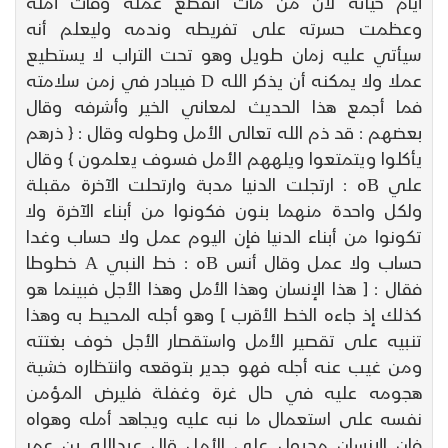
أيام حياته لأن من مات انقطع عمله وفات أمله
وعظمت حسرته على تفريطه وندمه وليعلم أنه
سيأتي عليه زمان طويل وهو تحت التراب لا يستطيع
عملا ولا يمكنه أن يذكر الله D فيبادر في زمن سلامته
فما أجمع هذا الحديث لمعاني الخير وأشرفه وقال
بعضهم : قد ذم الله تعالى الأمل وطوله وقال : { ذرهم
يأكلوا ويتمتعوا ويلههم الأمل فسوف يعلمون } وقال
علي Bه : ارتجلت الدنيا مدبة وارتحلت الآخرة مقبلة
ولكل واحدة منهما بنون فكونوا من أبناء الآخرة ولا
تكونوا من أبناء الدنيا فإن اليوم عمل ولا حساب وغدا
حساب ولا عمل وقال أنس Bه : خط النبي A خطوطا
فقال : [ هذا الإنسان وهذا الأمل وهذا الأجل فبينما هو
كذلك إذ جاءه الخط الأقرب ] وهو أجله المحيط به وهذا
تنبيه على تقصير الأمل واستقصار الأجل خوف بغتته
ومن غيب عنه أجله فهو جدير بتوقعه وانتظاره خشية
هجومه عليه في حال غرة وغفلة فليرض المؤمن
نفسه على استعمال ما نبه عليه ويجاهد أمله وهواه
فإن الإنسان مجبول على الأمل قال عبدالله بن عمر