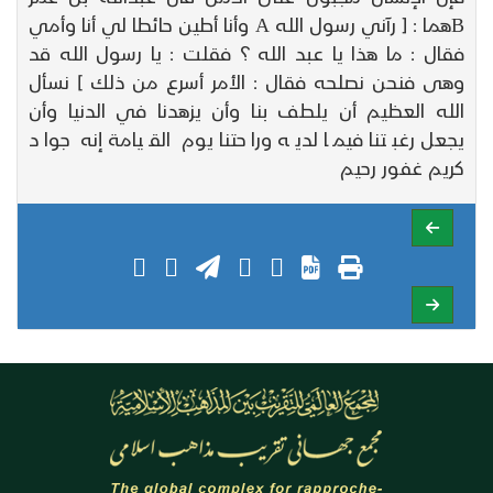
Bهما : [ رآني رسول الله A وأنا أطين حائطا لي أنا وأمي
فقال : ما هذا يا عبد الله ؟ فقلت : يا رسول الله قد
وهى فنحن نصلحه فقال : الأمر أسرع من ذلك ] نسأل
الله العظيم أن يلطف بنا وأن يزهدنا في الدنيا وأن
يجعل رغبتنا فيما لديه وراحتنا يوم القيامة إنه جواد
كريم غفور رحيم