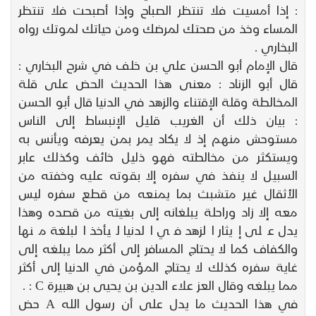
: إذا أمسيت فلا تنتظر الصباح وإذا أصبحت فلا تنتظر
المساء وخذ من صحتك لمرضك ومن حياتك لموتك رواه
البخاري .
قال الإمام أبو الحسن علي بن خلف في شرح البخاري :
قال أبو الزناد : معنى هذا الحديث الحض على قلة
المخالطة وقلة الإقتناء والزهد في الدنيا قال أبو الحسن
: بيان ذلك أن الغريب قليل الإنبساط إلى الناس
مستوحش منهم إذ لا يكاد يمر بمن يعرفه ويأنس به
ويستكثر من مخالطته فهو ذليل خائف وكذلك عابر
السبيل لا ينفذ في سفره إلا بقوته عليه وخفته من
الأثقال غير متشبث بما يمنعه من قطع سفره ليس
معه إلا زاد وراحلة يبلغانه إلى بغيته من قصده وهذا
يدل على إيثار الزهد في الدنيا ليأخذ البلغة منها
والكفاف كما لا يحتاج المسافر إلى أكثر مما يبلغه إلى
غاية سفره كذلك لا يحتاج المؤمن في الدنيا إلى أكثر
مما يبلغه وقال العز علاء الدين بن يحيى بن هبيرة C : .
في هذا الحديث ما يدل على أن رسول الله A حض