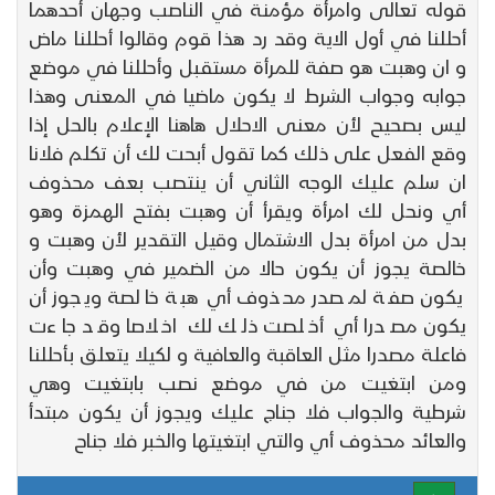
قوله تعالى وامرأة مؤمنة في الناصب وجهان أحدهما
أحللنا في أول الاية وقد رد هذا قوم وقالوا أحللنا ماض
و ان وهبت هو صفة للمرأة مستقبل وأحللنا في موضع
جوابه وجواب الشرط لا يكون ماضيا في المعنى وهذا
ليس بصحيح لأن معنى الاحلال هاهنا الإعلام بالحل إذا
وقع الفعل على ذلك كما تقول أبحت لك أن تكلم فلانا
ان سلم عليك الوجه الثاني أن ينتصب بعف محذوف
أي ونحل لك امرأة ويقرأ أن وهبت بفتح الهمزة وهو
بدل من امرأة بدل الاشتمال وقيل التقدير لأن وهبت و
خالصة يجوز أن يكون حالا من الضمير في وهبت وأن
يكون صفة لمصدر محذوف أي هبة خالصة ويجوز أن
يكون مصدرا أي أخلصت ذلك لك اخلاصا وقد جاءت
فاعلة مصدرا مثل العاقبة والعافية و لكيلا يتعلق بأحللنا
ومن ابتغيت من في موضع نصب بابتغيت وهي
شرطية والجواب فلا جناج عليك ويجوز أن يكون مبتدأ
والعائد محذوف أي والتي ابتغيتها والخبر فلا جناح