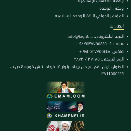
جامعة المذاهب الإسلامية
ويكي الوحدة
المؤتمر الدولي الـ 39 للوحدة الإسلامية
اتصل بنا
البريد الالكتروني:
info@taqrib.ir
هاتف: ٩ ـ ٩٨٢٥٣٧٧٥٥٤٤٥ +
فاكس: ٩٨٢٥٣٧٧٥٥٤٤٨ +
الرمز البريدي: ٣٧١٨٥ / ٣٨٧٣
العنوان: ايران ـ قم ـ ميدان جهاد ـ بلوار ١٥ خرداد ـ نبش كوجه ٤ ص.ب:
٣٧١١٥٥٥٩٩٩