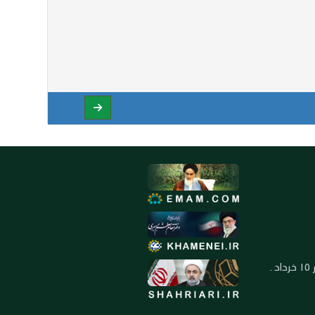
العنوان: ايران ـ قم ـ ميدان جهاد ـ بلوار ١٥ خرداد ـ