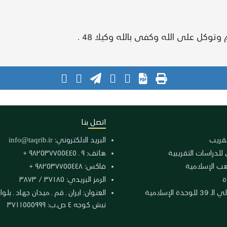
توكل على الله وكفى بالله وكيلا 48 .
اتصل بنا
لتقريب
البريد الالكتروني:
info@taqrib.ir
 للدراسات التقريبية
هاتف: ٩ ـ ٩٨٢٥٣٧٧٥٥٤٤٥ +
هب الإسلامية
فاكس: ٩٨٢٥٣٧٧٥٥٤٤٨ +
ة
الرمز البريدي: ٣٧١٨٥ / ٣٨٧٣
دة الإسلامية
نبش كوجه ٤ ص.ب: ٣٧١١٥٥٥٩٩٩