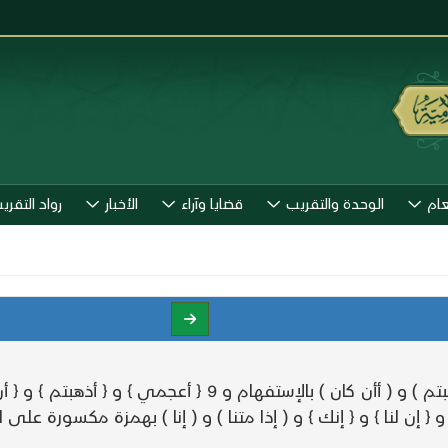
عام
الوحدة والتقريب
قضايا وآراء
الأخبار
رواد التقري
ومنها الاستفهام والخبر كقوله : ( أأعجمي ) و ( أأذهبتم ) و ( أ
} و { إن لنا } و { إنك } و ( إذا متنا ) و ( إنا ) بهمزة مكسورة عل