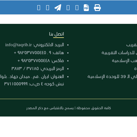
اتصل بنا
لتقريب
البريد الالكتروني:
info@taqrib.ir
 للدراسات التقريبية
هاتف: ٩ ـ ٩٨٢٥٣٧٧٥٥٤٤٥ +
هب الإسلامية
فاكس: ٩٨٢٥٣٧٧٥٥٤٤٨ +
ة
الرمز البريدي: ٣٧١٨٥ / ٣٨٧٣
دة الإسلامية
نبش كوجه ٤ ص.ب: ٣٧١١٥٥٥٩٩٩
كافة الحقوق محفوظة | يسمح بالاقتباس مع ذكر المصدر