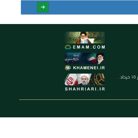
العنوان: ايران ـ قم ـ ميدان جهاد ـ بلوار ١٥ خرداد ـ