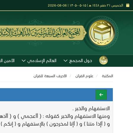
الخميس ٢١ صفر ١٤٤٨ هـ | ۱۵-۰۵-۱۴۰۵ | 06-08-2026
حول المجمع
العالم الإسلامي
الأمين ال
المكتبة
علوم القرآن
الأحرف السبعة للقرآن
الاستفهام والخبر .
و { أإذا متنا } و { أإنا لمخرجون } بالإستفهام و { إنكم 