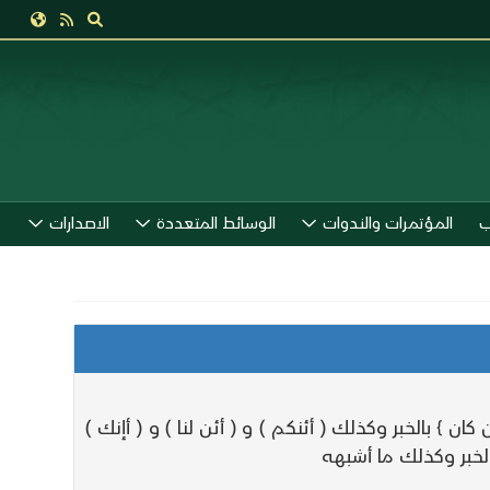
ب
المؤتمرات والندوات
الوسائط المتعددة
الاصدارات
أن كان ) بالإستفهام و 9 { أعجمي } و { أذهبتم } و { أن كان } بالخبر وكذلك ( أئنكم ) و ( أئن لنا ) و ( أإنك )
ى الخبر وكذلك ما أشبهه