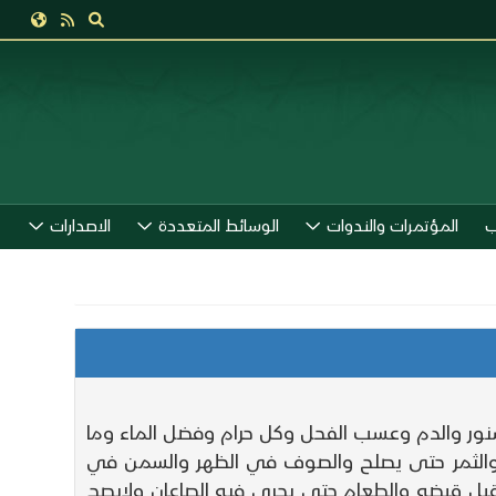
ب
المؤتمرات والندوات
الوسائط المتعددة
الاصدارات
والسنور والدم وعسب الفحل وكل حرام وفضل الماء وما
م والثمر حتى يصلح والصوف في الظهر والسمن في
اه قبل قبضه والطعام حتى يجري فيه الصاعان ولايصح