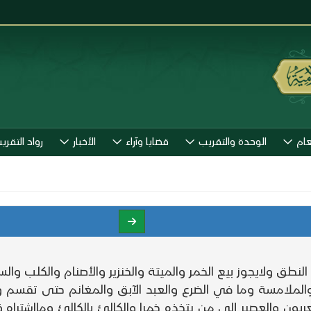
عام
الوحدة والتقريب
قضايا وآراء
الأخبار
رواد التقري
 النطق ولايجوز بيع الخمر والميتة والخنزير والأصنام والكلب 
ة والملامسة وما في الضرع والعبد الآبق والمغانم حتى تقس
لعربون والعصير إلى من يتخذه خمرا والكالئ بالكالئ ومااشتر