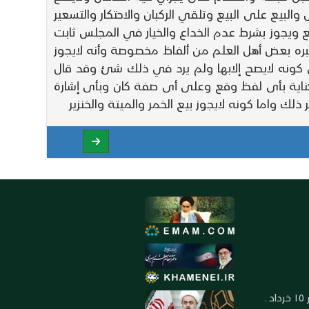
ش والبيع على البيع وتلقي الركبان والاحتكار والتسعير
 ويجوز بشرط عدم الخداع والخيار في المجلس ثابت
عتبره بعض أهل العلم من ألفاظ مخصوصة وأنه لايجوز
في كونه لايصح إلابها ولم يرد في ذلك شئ وقد قال
أو كناية بأى لفظ وقع وعلى أى صفة كان وبأى إشارة
العنوان: ايران ـ قم ـ ميدان جهاد ـ بلوار ١٥ خرداد ـ