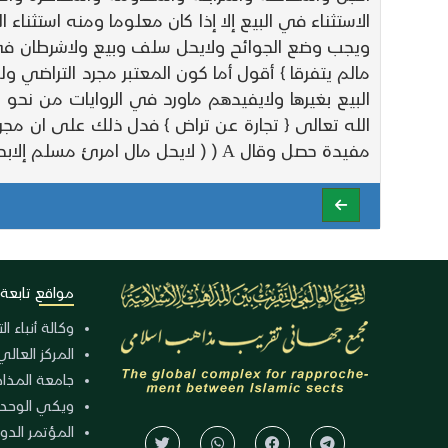
الاستثناء في البيع إلا إذا كان معلوما ومنه استثناء ا
ويجب وضع الجوائح ولايحل سلف وبيع ولاشرطان في ب
مالم يتفرقا } أقول أما كون المعتبر مجرد التراضي 
البيع بغيرها ولايفيدهم ماورد في الروايات من نحو
الله تعالى { تجارة عن تراض } فدل ذلك على ان مجرد
مفيدة حصل وقال A ( ( لايحل مال امرئ مسلم إلابطيبة نفسه ) ) فإذا وجدت طيبة النفس مع التراضي فلا يعتبر غير ذلك واما كونه لايجوز بيع الخمر والميتة والخنزير
مواقع تابعة
وكالة أنباء ا
المركز العالي
جامعة المذا
ويكي الوحد
المؤتمر الدولي الـ 39 للوح