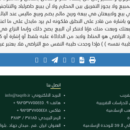
لمبيع ولا يجوز التفريق بين المحارم ولا أن يبيع حاضرلباد والتناج
يع ولابيعتان في بيعة وربح مالم يضم وبيع ماليس عند البائع
ولو باشارة من قادر على النطق فلكونه لم يرد مايدل على ما ا
 بعتك وبعت منك فإنا لاننكر أن البيع يصح ذلك وإنما النزاع 
 التراضي هو المناط ولابد من الدلالأة عليه بلفظ أو إشارة 
اتصل بنا
لتقريب
البريد الالكتروني:
info@taqrib.ir
 للدراسات التقريبية
هاتف: ٩ ـ ٩٨٢٥٣٧٧٥٥٤٤٥ +
هب الإسلامية
فاكس: ٩٨٢٥٣٧٧٥٥٤٤٨ +
ة
الرمز البريدي: ٣٧١٨٥ / ٣٨٧٣
دة الإسلامية