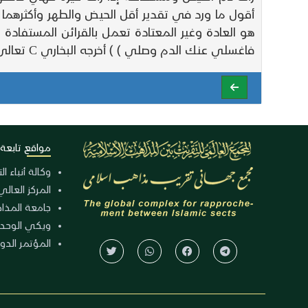
أقول ما ورد في تقدير أقل الحيض والطهر وأكثرهما 
هو العادة وغير المعتادة تعمل بالقرائن المستفادة 
فاغسلي عنك الدم وصلي ) ) أخرجه البخاري C تعالى وغيره من حديث عائشة Bها وأخرج مسلم C تعالى وغيره من حديثها نحو ذلك واخرج
مواقع تابعة
وكالة أنباء ا
المركز العالي
جامعة المذا
ويكي الوحد
المؤتمر الدولي الـ 39 للوح