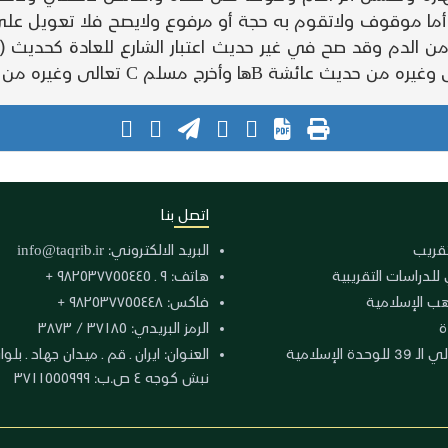
أما موقوف ولاتقوم به حجة أو مرفوع ولايصح فلا تعويل على ذل
من الدم وقد صح في غير حديث اعتبار الشارع للعادة كحديث ( 
اتصل بنا
لتقريب
البريد الالكتروني:
info@taqrib.ir
 للدراسات التقريبية
هاتف: ٩ ـ ٩٨٢٥٣٧٧٥٥٤٤٥ +
هب الإسلامية
فاكس: ٩٨٢٥٣٧٧٥٥٤٤٨ +
ة
الرمز البريدي: ٣٧١٨٥ / ٣٨٧٣
دة الإسلامية
نبش كوجه ٤ ص.ب: ٣٧١١٥٥٥٩٩٩