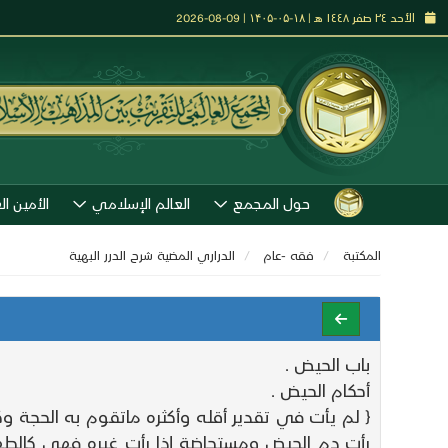
الأحد ٢٤ صفر ١٤٤٨ هـ | ۱۸-۰۵-۱۴۰۵ | 09-08-2026
حول المجمع
العالم الإسلامي
الأمين ال
المكتبة
فقه -عام
الدراري المضية شرح الدرر البهية
باب الحيض .
أحكام الحيض .
{ لم يأت في تقدير أقله وأكثره ماتقوم به الحجة وك
رأت دم الحيض ومستحاضة إذا رأت غيره فهي كالطه