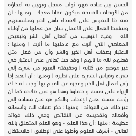
الحسن بين عباده فهو ثواب معجل ويهين به أعداؤه
من الأوصاف القبيحة فيكون عقابا معجلا | ومنها : أن
فيه حثا للنفوس على الاقتداء بأهل الخير ومنافستهم
وتنشيط العمال على الأعمال ببيان من عملها من أولياء
الله | وفيه الترهيب من أفعال أهل الشر وتبغيض
المعاصي التي أثرت مع عامليها ما أثرت | ومنها :
الاعتبار بصفات أهل الخير والشر وأن من فعل مثل
فعلهم ناله ما نالهم | وقد حث تعالى على الاعتبار في
غير موضع من كتابه | وحقيقته العبور من شيء إلى
شيء وقياس الشيء على نظيره | ومنها : أن العبد إذا
رأى أعمال أهل الخير وعجزه عن القيام بها أوجب له ذلك
الإزراء على نفسه واحتقارها وهذا هو عين صلاحه كما أن
رؤيته نفسه بعين الإعجاب والتكبر هو عين فساده إلى
غير ذلك من الفوائد | ومنها : ذكر صفات الله وأسمائه
وأفعاله وتقديسه عن النقائص وفي ذلك فوائد
عظيمة : منها : أن هذا العلم - وهو العلم المتعلق بالله
تعالى - أشرف العلوم وأجلها على الإطلاق | فالاشتغال