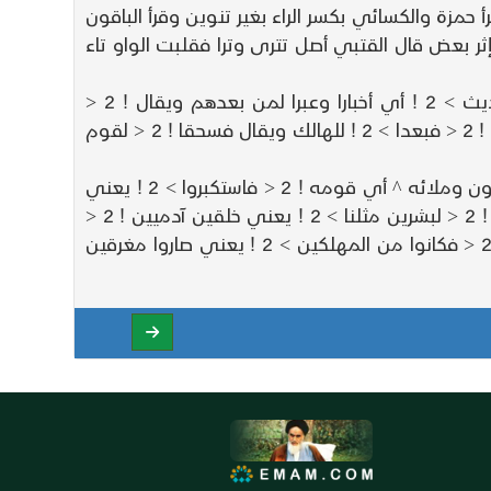
رى ^ بالتنوين وقرأ حمزة والكسائي بكسر الراء بغير تنوين وقرأ الباقون
ثر بعض قال القتبي أصل تترى وترا فقلبت الواو تاء
ثم قال عز وجل ^ كلما جاء أمة رسولها كذبوه فأتبعنا بعضهم بعضا ^ بالهلاك الأول فالأول ! 2 < فجعلناهم أحاديث > 2 ! أي أخبارا وعبرا لمن بعدهم ويقال ! 2 <
فجعلناهم أحاديث > 2 ! لمن بعدهم يتحدثون بأمرهم وشأنهم وقال الكلبي ولو بقي واحد منهم لم يكونوا أحاديث ! 2 < فبعدا > 2 ! للهالك ويقال فسحقا ! 2 < لقوم
قوله عز وجل ! 2 < ثم أرسلنا موسى وأخاه هارون بآياتنا > 2 ! التسع ^ وسلطان مبين ^ يعني بحجة بينة ^ إلى فرعون وملائه ^ أي قومه ! 2 < فاستكبروا > 2 ! يعني
تعظموا عن الإيمان والطاعة ! 2 < وكانوا قوما عالين > 2 ! يعني متكبرين ! 2 < فقالوا أنؤمن > 2 ! يعني أنصدق ! 2 < لبشرين مثلنا > 2 ! يعني خلقين آدميين ! 2 <
وقومهما لنا عابدون > 2 ! يعني مستهزئين ذليلين ! 2 < فكذبوهما > 2 ! يعني موسى وهارون عليهما السلام ! 2 < فكانوا من المهلكين > 2 ! يعني صاروا مغرقين