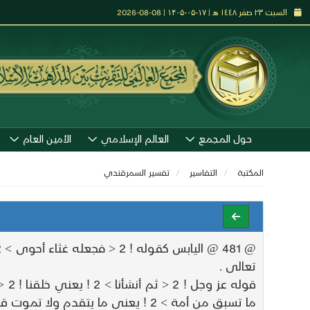
السبت ٢٣ صفر ١٤٤٨ هـ | ۱۷-۰۵-۱۴۰۵ | 08-08-2026
حول المجمع
العالم الإسلامي
الأمين العام
المكتبة
التفاسير
تفسير السمرقندي
تعالى .
ما تسبق من أمة > 2 ! يعني ما يتقدم ولا تموت قبل أجلها طرفة عين ! 2 < وما يستأخرون > 2 ! بعد أجلهم طرفة عين $ سورة المؤمنون 44 - 48 $ .