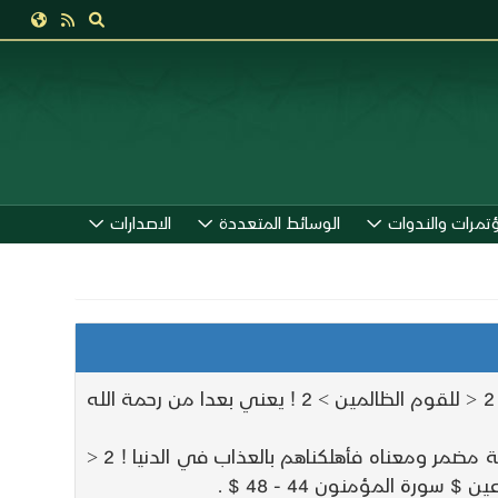
ؤتمرات والندوات
الوسائط المتعددة
الاصدارات
@ 481 @ اليابس كقوله ! 2 < فجعله غثاء أحوى > 2 ! [ الأعلى : 5 ] ثم قال ! 2 < فبعدا > 2 ! يعني سحقا ونكسا ! 2 < للقوم الظالمين > 2 ! يعني بعدا من رحمة الله
قوله عز وجل ! 2 < ثم أنشأنا > 2 ! يعني خلقنا ! 2 < من بعدهم قرونا آخرين ما تسبق من أمة أجلها > 2 ! وفي الآية مضمر ومعناه فأهلكناهم بالعذاب في الدنيا ! 2 <