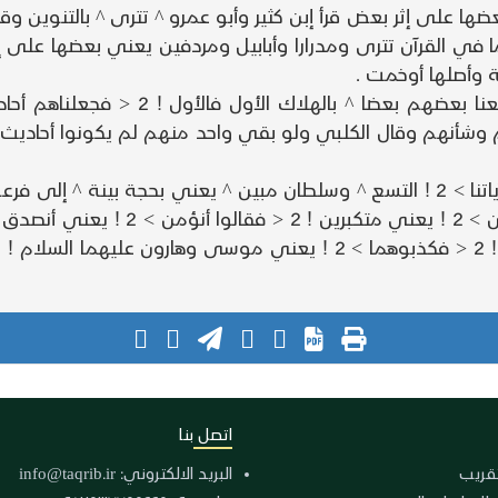
 2 < ثم أرسلنا رسلنا تترا > 2 ! يعني بعضها على إثر بعض قرأ إبن كثير وأبو عمرو ^ تت
ما في القرآن تترى ومدرارا وأبابيل ومردفين يعني بعضها على إ
ة وأصلها أوخمت .
اتصل بنا
لتقريب
البريد الالكتروني:
info@taqrib.ir