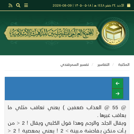
الأحد ٢٤ صفر ١٤٤٨ هـ | ۱۸-۰۵-۱۴۰۵ | 09-08-2026
المكتبة
التفاسير
تفسير السمرقندي
@ 55 @ العذاب ضعفين ) يعني تعاقب مثلي ما
يعاقب غيرها .
ويقال الجلد والرجم وهذا قول الكلبي ويقال ! 2 < من
يأت منكن بفاحشة مبينة > 2 ! يعني بمعصية ! 2 <