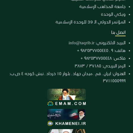
جامعة المذاهب الإسلامية
ويكي الوحدة
المؤتمر الدولي الـ 39 للوحدة الإسلامية
اتصل بنا
البريد الالكتروني:
info@taqrib.ir
هاتف: ٩ ـ ٩٨٢٥٣٧٧٥٥٤٤٥ +
فاكس: ٩٨٢٥٣٧٧٥٥٤٤٨ +
الرمز البريدي: ٣٧١٨٥ / ٣٨٧٣
العنوان: ايران ـ قم ـ ميدان جهاد ـ بلوار ١٥ خرداد ـ نبش كوجه ٤ ص.ب:
٣٧١١٥٥٥٩٩٩