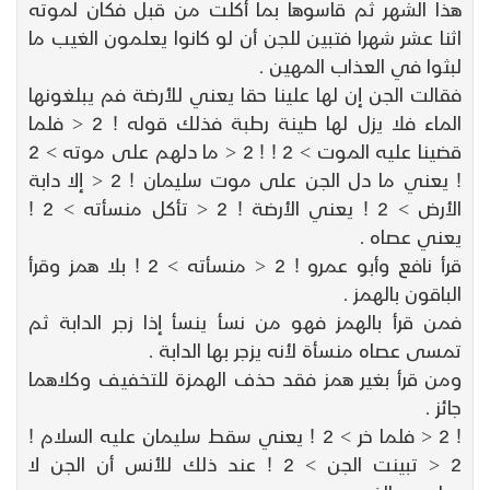
هذا الشهر ثم قاسوها بما أكلت من قبل فكان لموته
اثنا عشر شهرا فتبين للجن أن لو كانوا يعلمون الغيب ما
لبثوا في العذاب المهين .
فقالت الجن إن لها علينا حقا يعني للأرضة فم يبلغونها
الماء فلا يزل لها طينة رطبة فذلك قوله ! 2 < فلما
قضينا عليه الموت > 2 ! ! 2 < ما دلهم على موته > 2
! يعني ما دل الجن على موت سليمان ! 2 < إلا دابة
الأرض > 2 ! يعني الأرضة ! 2 < تأكل منسأته > 2 !
يعني عصاه .
قرأ نافع وأبو عمرو ! 2 < منسأته > 2 ! بلا همز وقرأ
الباقون بالهمز .
فمن قرأ بالهمز فهو من نسأ ينسأ إذا زجر الدابة ثم
تمسى عصاه منسأة لأنه يزجر بها الدابة .
ومن قرأ بغير همز فقد حذف الهمزة للتخفيف وكلاهما
جائز .
! 2 < فلما خر > 2 ! يعني سقط سليمان عليه السلام !
2 < تبينت الجن > 2 ! عند ذلك للأنس أن الجن لا