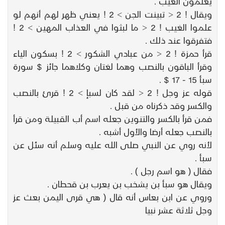
يعلمون الغيب .
ويقال ! 2 < تبينت الجن > 2 ! يعني ظهر لهم أنهم لو
علموا الغيب ! 2 < ما لبثوا في العذاب المهين > 2 !
فتفرقوا عند ذلك .
قرأ حمزة ! 2 < من عبادي الشكور > 2 ! بسكون الياء
وقرأ الباقون بالنصب وهما لغتان وكلاهما جائز $ سورة
سبأ 15 - 17 $ .
قوله عز وجل ! 2 < لقد كان لسبإ > 2 ! قرئ بالنصب
والكسر وقد ذكرناه من قبل .
فمن قرأ بالكسر والتنوين جعله اسم أب القبيلة ومن قرأ
بالنصب جعله أرضا والأول أشبه .
لأنه روي عن النبي صلى الله عليه وسلم أنه سئل عن
سبأ .
فقال ( هو اسم رجل ) .
ويقال هو سبأ بن يشخب بن يعرب بن قحطان .
وروي عن ابن بعاس أنه قال ( هي قرى اليمن بعث عز
وجل ثلاثة عشر نبيا