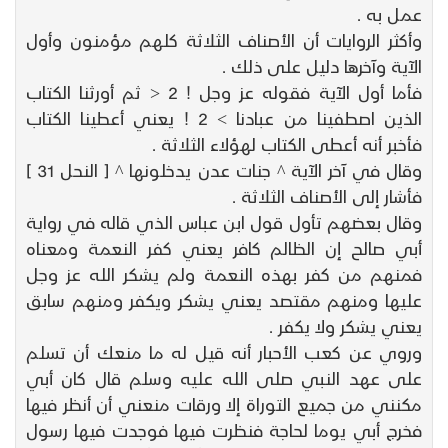
عمل به .
وأكثر الروايات أن الأصناف الثلاثة كلهم مؤمنون وأول
الآية وآخرها دليل على ذلك .
فأما أول الآية فقوله عز وجل ! 2 < ثم أورثنا الكتاب
الذين اصطفينا من عبادنا > 2 ! يعني أعطينا الكتاب
فأخبر أنه أعطى الكتاب لهؤلاء الثلاثة .
وقال في آخر الآية ^ جنات عدن يدخلونها ^ [ النحل 31 ]
فأشار إلى الأصناف الثلاثة .
وقال بعضهم تأول قول ابن عباس الذي قاله في رواية
أبي صالح إن الظالم كافر يعني كفر النعمة ومعناه
فمنهم من كفر بهذه النعمة ولم يشكر الله عز وجل
عليها ومنهم مقتصد يعني يشكر ويكفر ومنهم سابق
يعني يشكر ولا يكفر .
وروي عن كعب الأحبار أنه قيل له ما منعك أن تسلم
على عهد النبي صلى الله عليه وسلم قال كان أبي
مكنني من جميع التوراة إلا ورقات منعني أن أنظر فيها
فخرج أبي يوما لحاجة فنظرت فيها فوجدت فيها رسول