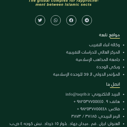
مواقع تابعة
وكالة أنباء التقريب
المركز العالي للدراسات التقريبية
جامعة المذاهب الإسلامية
ويكي الوحدة
المؤتمر الدولي الـ 39 للوحدة الإسلامية
اتصل بنا
البريد الالكتروني:
info@taqrib.ir
هاتف: ٩ ـ ٩٨٢٥٣٧٧٥٥٤٤٥ +
فاكس: ٩٨٢٥٣٧٧٥٥٤٤٨ +
الرمز البريدي: ٣٧١٨٥ / ٣٨٧٣
العنوان: ايران ـ قم ـ ميدان جهاد ـ بلوار ١٥ خرداد ـ نبش كوجه ٤ ص.ب: