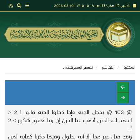
الاثنين ٢٥ صفر ١٤٤٨ هـ | ۱۹-۰۵-۱۴۰۵ | 10-08-2026
المكتبة
التفاسير
تفسير السمرقندي
@ 103 @ يدخل الجنة فإذا دخلوا الجنة قالوا ! 2 <
الحمد لله الذي أذهب عنا الحزن إن ربنا لغفور شكور > 2
! .
وقد قيل غير هذا إلا أنه يطول وفيما ذكرنا كفاية لمن