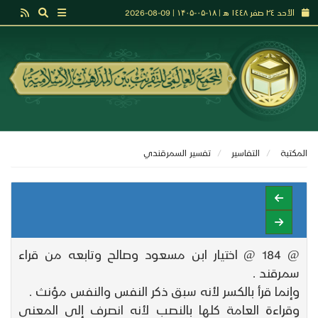
الأحد ٢٤ صفر ١٤٤٨ هـ | ۱۸-۰۵-۱۴۰۵ | 09-08-2026
المكتبة
التفاسير
تفسير السمرقندي
@ 184 @ اختيار ابن مسعود وصالح وتابعه من قراء
سمرقند .
وإنما قرأ بالكسر لأنه سبق ذكر النفس والنفس مؤنث .
وقراءة العامة كلها بالنصب لأنه انصرف إلى المعنى