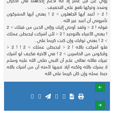
روي عن ابن عامر إلا أنه أدغم إحداهما في الأخرى
وشدد وتركها نافع على التخفيف .
! 2 < أعبد أيها الجاهلون > 2 ! يعني أيها المشركون
تأمروني أن أعبد غير الله .
قوله ! 2 < ولقد أوحي إليك وإلى الذين من قبلك > 2
! يعني الأنبياء بالتوحيد ! 2 < لئن أشركت ليحبطن عملك
> 2 ! يعني ثوابك وإن كنت كريما علي .
فلو أشركت بالله ! 2 < ليحبطن عملك > 2 ! ! 2 <
ولتكونن من الخاسرين > 2 ! في الآخرة فكيف لو أشرك
غيرك فالله تعالى علم أن النبي صلى الله عليه وسلم
لا يشرك بالله ولكنه أراد تنبيها لأمته أن من أشرك بالله
حبط عمله وإن كان كريما على الله