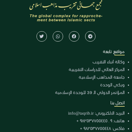
مواقع تابعة
وكالة أنباء التقريب
المركز العالي للدراسات التقريبية
جامعة المذاهب الإسلامية
ويكي الوحدة
المؤتمر الدولي الـ 39 للوحدة الإسلامية
اتصل بنا
البريد الالكتروني:
info@taqrib.ir
هاتف: ٩ ـ ٩٨٢٥٣٧٧٥٥٤٤٥ +
فاكس: ٩٨٢٥٣٧٧٥٥٤٤٨ +