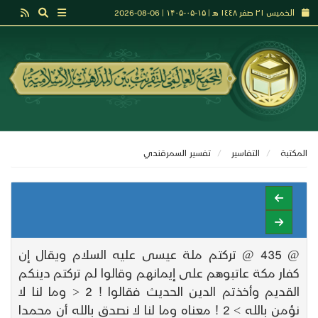
الخميس ٢١ صفر ١٤٤٨ هـ | ۱۵-۰۵-۱۴۰۵ | 06-08-2026
المكتبة
التفاسير
تفسير السمرقندي
@ 435 @ تركتم ملة عيسى عليه السلام ويقال إن
كفار مكة عاتبوهم على إيمانهم وقالوا لم تركتم دينكم
القديم وأخذتم الدين الحديث فقالوا ! 2 < وما لنا لا
نؤمن بالله > 2 ! معناه وما لنا لا نصدق بالله أن محمدا