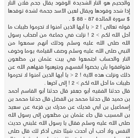
والجحيم هو النار الشديدة الوقود يقال جحم فلان النار
إذا شدد وقودها ويقال لعين الأسد جحمة لشدة توقدها
$ سورة المائدة 87 - 88 $ .
قوله تعالى ! 2 < يا أيها الذين آمنوا لا تحرموا طيبات ما
أحل الله لكم > 2 ! نزلت في جماعة من أصحاب رسول
الله صلى الله عليه وسلم وذلك أنهم سمعوا من
النبي صلى الله عليه وسلم وصف القيامة يوما وخوف
النار والحساب اجتمعوا في بيت عثمان بن مظعون
فتوافقوا بأن يخصوا أنفسهم ويترهبوا فنهاهم الله عن
ذلك ونزلت هذه الآية ! 2 < يا أيها الذين آمنوا لا تحرموا
طيبات ما أحل الله لكم > 2 ! إلى آخرها .
قال حدثنا الفقيه أبو جعفر قال حدثنا أبو القاسم أحمد
بن حميد قال حدثنا محمد بن الفضل قال حدثنا محمد بن
إسماعيل بن أبي فديك عن مدرك بن قزعة عن سعيد
بن المسيب قال جاء عثمان بن مظعون إلى رسول الله
صلى الله عليه وسلم فقال يا رسول الله غلبني حديث
النفس ولا أحب أن أحدث شيئا حتى أذكر لك قال صلى