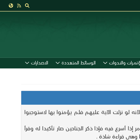
ؤتمرات والندوات
الوسائط المتعددة
الاصدارات
ر على أن ينزلها ويقال ! 2 < لا يعلمون > 2 ! ما في نزول الآية لأنه لو نزلت الآية عليهم فلم يؤمنوا بها لاستوجبوا
احين للتأكيد لأنه يقال طار في الأمر إذا أسرع فيه فإذا ذكر الجناحين صار تأكيدا له وقرأ