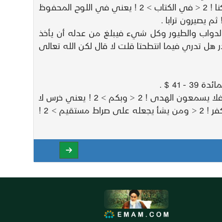
ثم قال ! 2 < إلا أمم أمثالكم > 2 ! أي في الخلق والموت والبعث تعرف بأسمائهم ! 2 < ما فرطنا > 2 ! يقول ما تركنا ! 2 < في الكتاب > 2 ! يعني في اللوح المحفوظ
والدواب والطيور وكل شيء فيبلغ من عدله أن يأخذ
ر هل تدري فيما انتطحتا قلت لا قال لكن الله تعالى
41 $ .
ثم قال تعالى ! 2 < والذين كذبوا بآياتنا > 2 ! يعني بمحمد صلى الله عليه وسلم والقرآن ! 2 < صم > 2 ! عن الخير فلا يسمعون الهدى ! 2 < وبكم > 2 ! يعني خرس لا
يتكلمون بالخير ! 2 < في الظلمات > 2 ! يعني في الضلالات ^ من يشاء الله يضلله ^ يعني يخذله فيموت على الكفر ! 2 < ومن يشأ يجعله على صراط مستقيم > 2 !