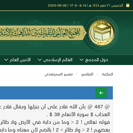
الخميس ٢١ صفر ١٤٤٨ هـ | ۱۵-۰۵-۱۴۰۵ | 06-08-2026
حول المجمع
العالم الإسلامي
الأمين العام
المكتبة
التفاسير
تفسير السمرقندي
العذاب $ سورة الأنعام 38 $ .
بعضهم ! 2 < ولا طائر > 2 ! بالضم لأن معناه وما دابة في الأرض ولا طائر لأن ^ من ^ زيادة فيكون الطائر عطفا ورفعا وهي قراءة شاذة .