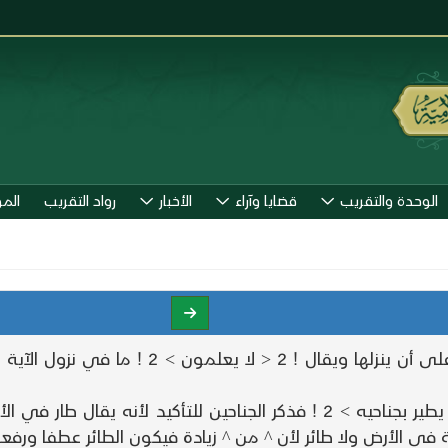
الوحدة والتقريب
قضايا وآراء
الأخبار
رواد التقريب
الم
@ 467 @ بأن الله قادر على أن ينزلها ويقال قاد
قوله تعالى ! 2 < وما من دابة في الأرض ولا طائر يطير بجناحيه > 2 ! فذكر الجن