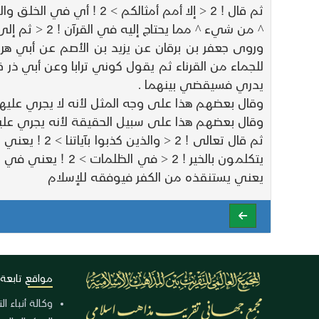
^ من شيء ^ مما يحتاج إليه في القرآن ! 2 < ثم إلى ربهم يحشرون > 2 ! يعني الدواب والطيور ! 2 < يحشرون > 2 ! ثم يصيرون ترابا .
وروى جعفر بن برقان عن يزيد بن الأصم عن أبي هري
للجماء من القرناء ثم يقول كوني ترابا وعن أبي ذر ق
يدري فسيقضي بينهما .
وقال بعضهم هذا على وجه المثل لأنه لا يجري عليهم 
وقال بعضهم هذا على سبيل الحقيقة لأنه يجري عليهم الق
يعني يستنقذه من الكفر فيوفقه للإسلام
مواقع تابعة
وكالة أنباء ا