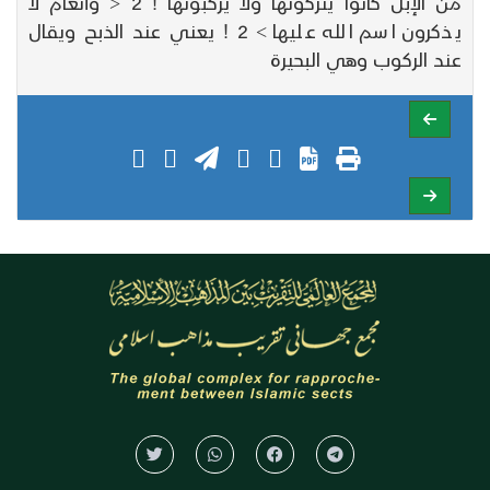
من الإبل كانوا يتركونها ولا يركبونها ! 2 < وأنعام لا
يذكرون اسم الله عليها > 2 ! يعني عند الذبح ويقال
عند الركوب وهي البحيرة