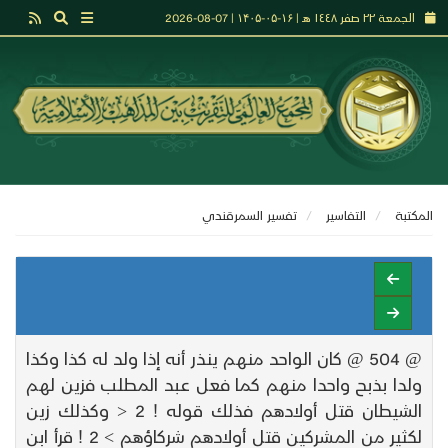
الجمعة ٢٢ صفر ١٤٤٨ هـ | ۱۶-۰۵-۱۴۰۵ | 07-08-2026
المكتبة
التفاسير
تفسير السمرقندي
@ 504 @ كان الواحد منهم ينذر أنه إذا ولد له كذا وكذا
ولدا بذبح واحدا منهم كما فعل عبد المطلب فزين لهم
الشيطان قتل أولادهم فذلك قوله ! 2 < وكذلك زين
لكثير من المشركين قتل أولادهم شركاؤهم > 2 ! قرأ ابن