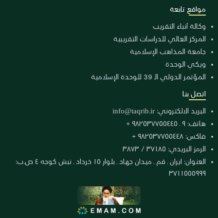
مواقع تابعة
وكالة أنباء التقريب
المركز العالي للدراسات التقريبية
جامعة المذاهب الإسلامية
ويكي الوحدة
المؤتمر الدولي الـ 39 للوحدة الإسلامية
اتصل بنا
البريد الالكتروني:
info@taqrib.ir
هاتف: ٩ ـ ٩٨٢٥٣٧٧٥٥٤٤٥ +
فاكس: ٩٨٢٥٣٧٧٥٥٤٤٨ +
الرمز البريدي: ٣٧١٨٥ / ٣٨٧٣
العنوان: ايران ـ قم ـ ميدان جهاد ـ بلوار ١٥ خرداد ـ نبش كوجه ٤ ص.ب:
٣٧١١٥٥٥٩٩٩