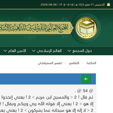
الخميس ٢١ صفر ١٤٤٨ هـ | ۱۵-۰۵-۱۴۰۵ | 06-08-2026
حول المجمع
العالم الإسلامي
الأمين العام
المكتبة
التفاسير
تفسير السمرقندي
@ 54 @ .
2 < لا إله إلا هو سبحانه عما يشركون > 2 ! يعني يعبدون من دونه $ سورة التوبة 32 - 33 $ .