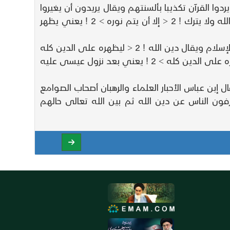
د النصارى ! 2 < أن يطفئوا نور الله بأفواههم > 2 ! يعني يريدون أن يردوا القرآن تكذيبا بألسنتهم ويقال يريدون أن يغيروا
دين الإسلام بألسنتهم ويقال يريدون أن يبطلوا كلمة التوحيد بكلمة الشرك ! 2 < ويأبى الله > 2 ! يعني لا يرضى الله ولا يترك ! 2 < إلا أن يتم نوره > 2 ! يعني يظهر
ثم قال تعالى ! 2 < هو الذي أرسل رسوله بالهدى > 2 ! يعني بالقرآن والتوحيد ! 2 < ودين الحق > 2 ! يعني دين الإسلام ويقال دين الله ! 2 < ليظهره على الدين كله
> 2 ! حتى يظهره بالحجة على الدين كله ويقال بالقهر والغلبة والرعب في قلوب الكفار وقال إبن عباس ! 2 < ليظهره على الدين كله > 2 ! يعني بعد نزول عيسى عليه
ي الأحبار اليهود والرهبان النصارى وقال إبن عباس الأحبار العلماء والرهبان أصحاب الصوامع
باطل > 2 ! يعني بالظلم بغير حق ! 2 < ويصدون عن سبيل الله > 2 ! يعني يصرفون الناس عن دين الله ثم بين الله تعالى حالهم