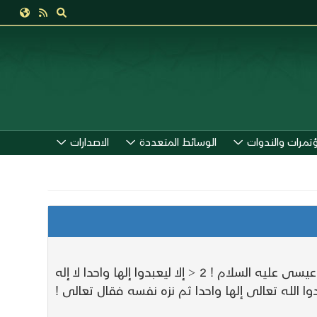
ؤتمرات والندوات
الوسائط المتعددة
الاصدارات
ثم قال ! 2 < والمسيح ابن مريم > 2 ! يعني إتخذوا المسيح ربا من دون الله ! 2 < وما أمروا > 2 ! يقول وما أمرهم عيسى عليه السلام ! 2 < إلا ليعبدوا إلها واحدا لا إله
ع الكتب إلا ليعبدوا إلها يعني ليوحدوا الله تعالى إلها واحدا ثم نزه نفسه فقال تعالى !