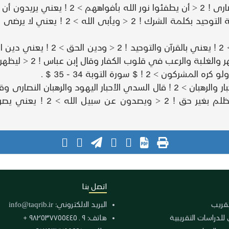
ثم قال عز وجل ! 2 < يريدون > 2 ! يعني اليهو
قوله تعالى ! 2 < يا أيها الذين آمنوا إن كثيرا من الأحبار والرهبان > 2 ! قال السد
! 2 < ليأكلون أموال الناس بال
اتصل بنا
لتقريب
البريد الالكتروني:
info@taqrib.ir
 للدراسات التقريبية
هاتف: ٩ ـ ٩٨٢٥٣٧٧٥٥٤٤٥ +