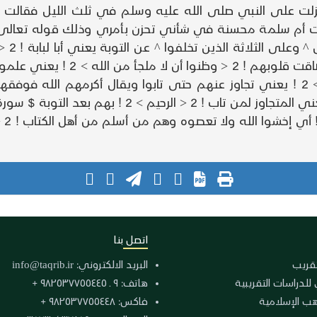
ت على النبي صلى الله عليه وسلم في ثلث الليل فقالت أم س
يعني إلا بالتوبة إليه ! 2 < ثم تاب عليهم ليتوبوا > 2 ! يعني تجاوز عنهم حتى تابوا
م بعد التوبة $ سورة التوبة 119 - 121 $ .
اتصل بنا
لتقريب
البريد الالكتروني:
info@taqrib.ir
 للدراسات التقريبية
هاتف: ٩ ـ ٩٨٢٥٣٧٧٥٥٤٤٥ +
هب الإسلامية
فاكس: ٩٨٢٥٣٧٧٥٥٤٤٨ +