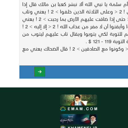
لمة يا نبي الله ألا نبشر كعبا بن مالك قال إذا
يحطمنكم الناس ويمنعونكم النوم سائر الليلة وكانت أم سلمة محسنة في شأني تحزن بأمري وذلك قوله تعالى ! 2 < وعلى الثلاثة الذين خلفوا > 2 ! يعني وتاب
الله على الثلاثة الذين تخلفوا عن غزوة تبوك ويقال ^ وعلى الثلاثة الذين تخلفوا ^ عن التوبة يعني أبا لبابة ! 2 < حتى إذا ضاقت عليهم الأرض بما رحبت > 2 ! يعني
بسعتها ! 2 < وضاقت عليهم أنفسهم > 2 ! يعني ضاقت قلوبهم ! 2 < وظنوا أن لا ملجأ من الله > 2 ! يعني علموا وأيقنوا أن لا مفر من عذاب الله ! 2 < إلا إليه > 2 !
 ويقال أكرمهم الله فوفقهم للتوبة لكي يتوبوا ويقال تاب عليهم ليتوب من
قوله تعالى ! 2 < يا أيها الذين آمنوا اتقوا الله > 2 ! أي إخشوا الله ولا تعصوه وهم من أسلم من أهل الكتاب ! 2 < وكونوا مع الصادقين > 2 ! قال الضحاك يعني مع