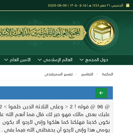
الخميس ٢١ صفر ١٤٤٨ هـ | ۱۵-۰۵-۱۴۰۵ | 06-08-2026
حول المجمع
العالم الإسلامي
الأمين العام
المكتبة
التفاسير
تفسير السمرقندي
عليك بعض مالك فهو خير لك قال فما أنعم الله ع
نكون كذبنا فهلكنا كما هلكوا وإني لأرجو ألا يكو
يومي هذا وإني لأرجو أن يحفظني الله فيما بقي .