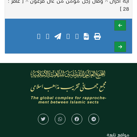
آية أخرى ^ وقال رجل مؤمن من ءال فرعون ^ [ غافر :
28 ]
مواقع تابعة