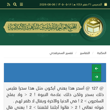
الخميس ٢١ صفر ١٤٤٨ هـ | ۱۶-۰۵-۱۴۰۵ | 06-08-2026
المكتبة
التفاسير
تفسير السمرقندي
@ 127 @ أسحر هذا يعني أيكون مثل هذا سحرا فليس
ذلك بسحر ولكن ذلك علامة النبوة ! 2 < ولا يفلح
الساحرون > 2 ! في الدنيا والآخرة ويقال لا ظفر لهم .
قوله تعالى ! 2 < قالوا أجئتنا لتلفتنا > 2 ! يعني قال