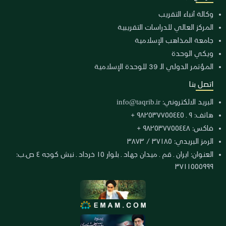
وكالة أنباء التقريب
المركز العالي للدراسات التقريبية
جامعة المذاهب الإسلامية
ويكي الوحدة
المؤتمر الدولي الـ 39 للوحدة الإسلامية
اتصل بنا
البريد الالكتروني:
info@taqrib.ir
هاتف: ٩ ـ ٩٨٢٥٣٧٧٥٥٤٤٥ +
فاكس: ٩٨٢٥٣٧٧٥٥٤٤٨ +
الرمز البريدي: ٣٧١٨٥ / ٣٨٧٣
العنوان: ايران ـ قم ـ ميدان جهاد ـ بلوار ١٥ خرداد ـ نبش كوجه ٤ ص.ب:
٣٧١١٥٥٥٩٩٩