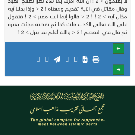
لا يعلمون > 2 ! أن الله أمرك بما شاء نظرا لصلاح العباد
وقال مقاتل في الآية تقديم ومعناه ! 2 < وإذا بدلنا آية
مكان آية > 2 ! ! 2 < قالوا إنما أنت مفتر > 2 ! فتقول
على الله تعالى الكذب قلت كذا ثم نقضته فجئت بغيره
ثم قال في التقديم ! 2 < والله أعلم بما ينزل > 2 !