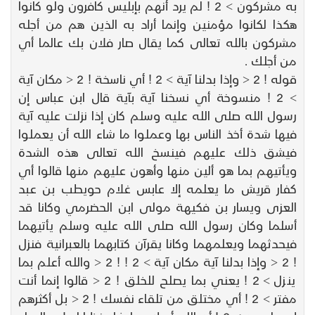
به مشركون > 2 ! لم يرد أنهم بإبليس كافرون ولو كانوا
هكذا لكانوا مؤمنين وإنما أراد به الذين هم من أجله
مشركون بالله تعالى كما يقال صار فلان بك عالما أي
من أجلك .
قوله ! 2 < وإذا بدلنا آية > 2 ! أي ناسخة ! 2 < مكان آية
> 2 ! منسوخة أي نسخنا آية بآية قال ابن عباس إن
رسول الله صلى الله عليه وسلم كان إذا نزلت عليه آية
فيها شدة أخذ الناس بها وعملوا ما شاء الله أن يعملوا
فيشق ذلك عليهم فينسخ الله تعالى هذه الشدة
ويأتيهم بما هو ألين منها وأهون عليهم منها قالوا أي
كفار قريش ما يعلمه إلا عابس غلام حويطب بن عبد
العزى ويسار بن فكيهة مولى ابن الحضرمي وكانا قد
أسلما وكان رسول الله صلى الله عليه وسلم يأتيهما
فيحدثهما ويعلمهما وكانا يقرآن كتابهما بالعبرانية فنزل
! 2 < وإذا بدلنا آية مكان آية > 2 ! ! 2 < والله أعلم بما
ينزل > 2 ! يعني بما يصلح للخلق ! 2 < قالوا إنما أنت
مفتر > 2 ! أي مختلق من تلقاء نفسك ! 2 < بل أكثرهم