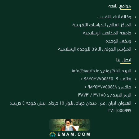
مواقع تابعة
وكالة أنباء التقريب
المركز العالي للدراسات التقريبية
جامعة المذاهب الإسلامية
ويكي الوحدة
المؤتمر الدولي الـ 39 للوحدة الإسلامية
اتصل بنا
البريد الالكتروني:
info@taqrib.ir
هاتف: ٩ ـ ٩٨٢٥٣٧٧٥٥٤٤٥ +
فاكس: ٩٨٢٥٣٧٧٥٥٤٤٨ +
الرمز البريدي: ٣٧١٨٥ / ٣٨٧٣
العنوان: ايران ـ قم ـ ميدان جهاد ـ بلوار ١٥ خرداد ـ نبش كوجه ٤ ص.ب:
٣٧١١٥٥٥٩٩٩