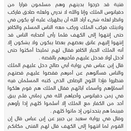
فتية قد خرجوا بدينهم وهم مسلمون فرارا من
دقيانوس الملك وإنا والله لا ندري ولعله صادق فاركب
وانظر لعله شيء أراد الله أن يظهرك عليه أو يكون في
ولايتك فركب الملك وركب معه الناس المسلم والكافر
حتى إنتهوا إلى الكهف فلما رأى أصحابه الناس قد
إنتهوا إليهم عانق بعضهم بعضا يبكون ولا يشكون إلا
أنه الملك الجبار الكافر فقال لهم تمليخا أمكثوا حتى
أدخل أولا فدخل عليهم فأخبرهم بالقصة .
قال إبن عباس في رواية أبي صالح دخل عليهم الملك
والناس فسألوهم عن أمرهم فقصوا عليهم قصتهم
فنظروا فإذا اللوح الرصاص الذي كتبه المسلمان فيه
أسماؤهم وأسماء آبائهم فقال الملك هم قوم هلكوا
في زمن دقيانوس وأحياهم الله في زماني فلم يبق
أحد من الكفار مع الملك إلا أسلموا كلهم إذا رأوهم
فبينما هم يتحدثون إذ ماتوا كلهم .
وقال في رواية سعيد بن جبير عن إبن عباس قال إن
القوم لما انتهوا إلى الكهف قال لهم الفتى مكانكم