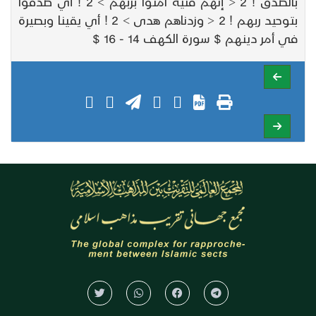
بالصدق ! 2 < إنهم فتية آمنوا بربهم > 2 ! أي صدقوا
بتوحيد ربهم ! 2 < وزدناهم هدى > 2 ! أي يقينا وبصيرة
في أمر دينهم $ سورة الكهف 14 - 16 $