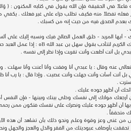
فعله تفضلاً منه فكيف تطلب جزاء على غير فعلك . يكفي من
اخذك بعدم الصدق فيه من حيث إنه من كسبك .
يك - أيها المريد - خلق العمل الصالح فيك ونسبه إليك على أل
لك أن تشهد هذا الفضل العظيم وتستحي من مو
عبدي بل أنت أطعت وأنت تقربت وإذا نظر إلى نفسه .
ه تعالى عنه وقال : يا عبدي أنا وفقت وأنا أعنت وأنا سهلت .
ل أنت أسأت وأنت جهلت وأنت عصيت . وإذا قال : يا رب أنا ظل
ترت .
ح أن أرجعك مولاك إلى نفسك وخلى بينك وبينها - فإن النفس أما
ها أن أظهر جوده عليك ونصرك على نفسك فتكون ممن رحمه واج
تعالى من غنى وعز وقوة وعلم ونحو ذلك بأن تشاهد أن هذه 
ا تحققت بأوصاف عبوديتك من الفقر والذل والعجز والجهل ونح