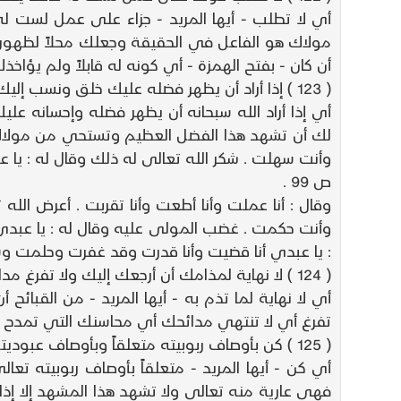
مولاك هو الفاعل في الحقيقة وجعلك محلاً لظهور 
أن كان - بفتح الهمزة - أي كونه له قابلاً ولم يؤ
( 123 ) إذا أراد أن يظهر فضله عليك خلق ونسب إليك .
أي إذا أراد الله سبحانه أن يظهر فضله وإحسانه عل
وأنت سهلت . شكر الله تعالى له ذلك وقال له : يا 
ص 99 .
وقال : أنا عملت وأنا أطعت وأنا تقربت . أعرض الل
وأنت حكمت . غضب المولى عليه وقال له : يا عبدي ب
: يا عبدي أنا قضيت وأنا قدرت وقد غفرت وحلمت وس
( 124 ) لا نهاية لمذامك أن أرجعك إليك ولا تفرغ مدائحك أن أظهر جوده عليك .
أي لا نهاية لما تذم به - أيها المريد - من القبائ
تفرغ أي لا تنتهي مدائحك أي محاسنك التي تمدح ب
( 125 ) كن بأوصاف ربوبيته متعلقاً وبأوصاف عبوديتك متحققاً .
أي كن - أيها المريد - متعلقاً بأوصاف ربوبيته 
فهي عارية منه تعالى ولا تشهد هذا المشهد إلا إذ