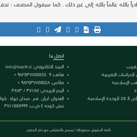
 قادراً بالله عالماً بالله إلى غير ذلك . كما سيقول المصنف : 
اتصل بنا
لتقريب
البريد الالكتروني:
info@taqrib.ir
 للدراسات التقريبية
هاتف: ٩ ـ ٩٨٢٥٣٧٧٥٥٤٤٥ +
هب الإسلامية
فاكس: ٩٨٢٥٣٧٧٥٥٤٤٨ +
ة
الرمز البريدي: ٣٧١٨٥ / ٣٨٧٣
دة الإسلامية
نبش كوجه ٤ ص.ب: ٣٧١١٥٥٥٩٩٩
كافة الحقوق محفوظة | يسمح بالاقتباس مع ذكر المصدر