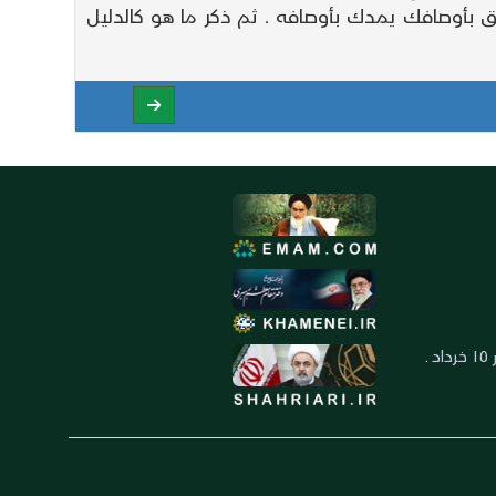
تحقق بأوصافك يمدك بأوصافه . ثم ذكر ما هو كالدليل
العنوان: ايران ـ قم ـ ميدان جهاد ـ بلوار ١٥ خرداد ـ