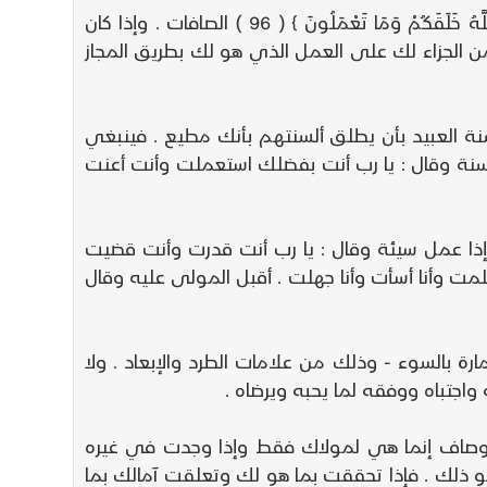
أي لا تطلب - أيها المريد - جزاء على عمل لست له فاعلاً في الحقيقة فإن الله يقول في كتابه المكنون : { وَاللَّهُ خَلَقَكُمْ وَمَا تَعْمَلُونَ } ( 96 ) الصافات . وإذا كان
 الجزاء لك على العمل الذي هو لك بطريق المجاز
سنة العبيد بأن يطلق ألسنتهم بأنك مطيع . فينبغي
لاك الكريم لتتأدب بقول سهل بن عبد الله Bه : إذا عمل العبد حسنة وقال : يا رب أنت بفضلك استعملت وأنت أعنت
 وإذا عمل سيئة وقال : يا رب أنت قدرت وأنت قضيت
مت وأنا أسأت وأنا جهلت . أقبل المولى عليه وقال
رة بالسوء - وذلك من علامات الطرد والإبعاد . ولا
تباه ووفقه لما يحبه ويرضاه .
الأوصاف إنما هي لمولاك فقط وإذا وجدت في غيره
و ذلك . فإذا تحققت بما هو لك وتعلقت آمالك بما