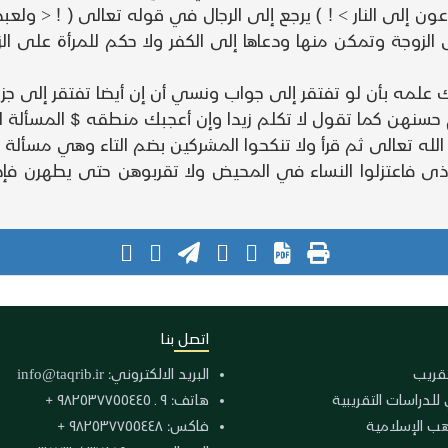
 إلى النار > ! ) يرجع إلى الرجال في قوله تعالى ( ! < ولعبد 
لزوجة وتمكن منها ودعاها إلى الكفر ولا حكم للمرأة على الزوج
لمه بأن لو تفتقر إلى جواب ونسي أن إن أيضا تفتقر إلى جزاء
م حسنهن كما تقول لا تكلم زيدا وإن أعجبك منطقه $ المسألة الث
 تعالى ثم قرأ ولا تنكحوا المشركين بضم التاء وهي مسألة بد
ى فاعتزلوا النساء في المحيض ولا تقربوهن حتى يطهرن فإذا
اتصل بنا
لتقريب
البريد الالكتروني:
info@taqrib.ir
 للدراسات التقريبية
هاتف: ٩ ـ ٩٨٢٥٣٧٧٥٥٤٤٥ +
هب الإسلامية
فاكس: ٩٨٢٥٣٧٧٥٥٤٤٨ +