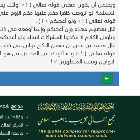
ويحتمل أن يكون معنى قوله تعالى ( ! < أولئك يدعون
المسلمة لو تزوجت كافرا حكم عليها حكم الزوج على ا
قوله تعالى ( ! < ولو أعجبكم > ! ) .
قال بعضهم معناه وإن أعجبكم وإنما أوقعه في ذلك ع
وتأويل الكلام لا تنكحوا المشركات ابتداء ولو أعجبك
قال محمد بن علي بن حسين النكاح بولي في كتاب الله
قوله تعالى ( ! < ويسألونك عن المحيض قل هو أذ
التوابين ويحب المتطهرين > !
مواقع تابعة
وكالة أنباء ا
المركز العالي
جامعة المذا