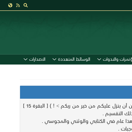
ؤتمرات والندوات
الوسائط المتعددة
الاصدارات
@ 219 @ المجوس والوثنيين من العرب وقد قال الله تعالى ( ! < ما يود الذين كفروا من أهل الكتاب ولا المشركين أن ينزل عليكم من خير من ربكم > ! ) [ البقرة 15 ]
وهذا عام في الكتابي والوثني والمجوسي .
جبات .