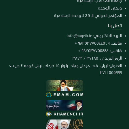
جامعة المذاهب الإسلامية
ويكي الوحدة
المؤتمر الدولي الـ 39 للوحدة الإسلامية
اتصل بنا
البريد الالكتروني:
info@taqrib.ir
هاتف: ٩ ـ ٩٨٢٥٣٧٧٥٥٤٤٥ +
فاكس: ٩٨٢٥٣٧٧٥٥٤٤٨ +
الرمز البريدي: ٣٧١٨٥ / ٣٨٧٣
العنوان: ايران ـ قم ـ ميدان جهاد ـ بلوار ١٥ خرداد ـ نبش كوجه ٤ ص.ب:
٣٧١١٥٥٥٩٩٩