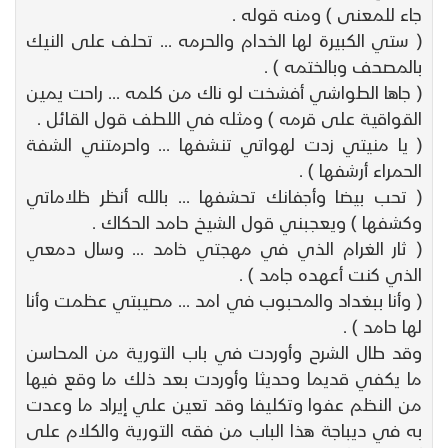
جاء للمعنى ) ومنه قوله .
( ستي الكبيرة لها الخدام والحرمه ... تحلف على النيك
بالمصحف وبالختمه ) .
( جاها الطواشي أفشخت لو ناك من كلمه ... راحت يمين
القواقية على قرمه ) ومثله في اللطف قول القائل .
( يا منيتي زدت لهواتي تنشفها ... واحرمتني الشفة
الحمراء أرشفها ) .
( تحب بيضا وأجفانك تحشفها ... بالله أنظر ظلاماتي
وكشفها ) ويعجبني قول الشيخ حامد الحكاك .
( ثار الغرام الذي في مهجتي خامد ... وسال دمعي
الذي كنت أعهده جامد ) .
( وأنا ببغداد والمحبوب في امد ... مصيبتي عظمت وأنا
لها حامد ) .
وقد طال الشرح وأوردت في باب التورية من المحاسن
ما يكفي قديما وحديثا وأوردت بعد ذلك ما وقع فيها
من النظم عفوا وتكليفا وقد تعين علي إيراد ما وعدت
به في ديباجة هذا الباب من فقه التورية والكلام على