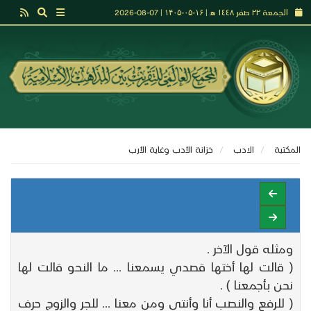
الجمعة ٢٢ صفر ١٤٤٨ هـ | ۱۶-۰۵-۱۴۰۵ | 07-08-2026
المكتبة
الادب
خزانة الأدب وغاية الأرب
ومثله قول الآخر .
( قالت لها أختها قصدي يسمعنا ... ما النحو قالت لها
نحن بأجمعنا ) .
( للرفع والنصب أنا وأنتى ومن معنا ... للجر والزوج حرف