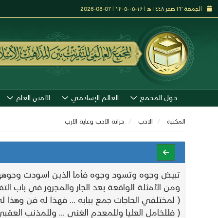
الجمعة ٢٢ صفر ١٤٤٨ هـ | ۱۶-۰۵-۱۴۰۵ | 07-08-2026
حول المجمع
العالم الإسلامي
الأمين العام
المكتبة
الادب
خزانة الأدب وغاية الأرب
تبيض وجوه وتسود وجوه فأما الذين اسودت وجوههم 
ومن الأمثلة الواقعة بعد الجار والمجرور في باب الت
( لمختلفي الحاجات جمع ببابه ... فهذا له فن وهذا له
( فللخامل العليا وللمعدم الغنى ... وللمذنب العقبى