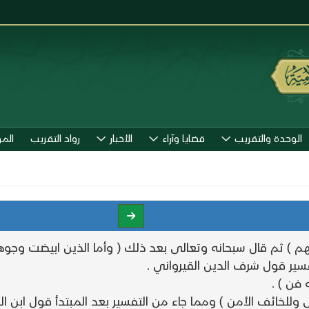
الوحدة والتقريب
قضايا وآراء
الأخبار
رواد التقريب
الم
) ثم قال سبحانه وتعالى بعد ذلك ( وأما الذين ابيضت وجوهه
فسير قول شرف الدين القيرواني .
 فن ) .
 وللخائف الأمن ) ومما جاء من التفسير بعد المبتدأ قول ابن ال