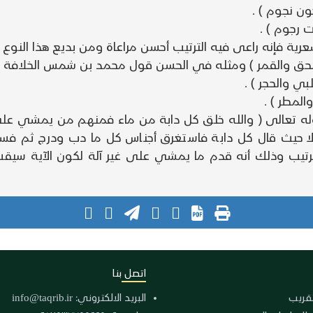
ون نجوم ) .
ت رجوم ) .
الشعرية فإنه راعى فيه الترتيب أحسن مراعاة ومن بديع هذا ال
 إسحق والقمر ) ومثله في الحسن قول محمد بن شمس الخلافة .
ي والحجر ) .
المطر ) .
و قوله تعالى ( والله خلق كل دابة من ماء فمنهم من يمشي
لا حيث قال كل دابة فاستغرق أجناس كل ما دب ودرج ثم فسر
رتيب وذلك أنه قدم ما يمشي على غير آلة لكون الآية سيقت
اتصل بنا
لتقريب
البريد الالكتروني:
info@taqrib.ir