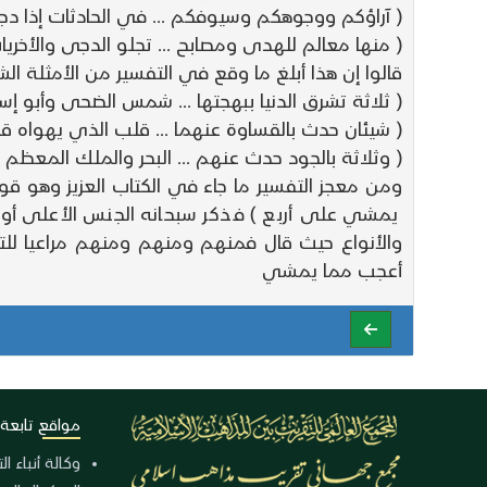
( آراؤكم ووجوهكم وسيوفكم ... في الحادثات إذا دج
( منها معالم للهدى ومصابح ... تجلو الدجى والأخريا
قالوا إن هذا أبلغ ما وقع في التفسير من الأمثلة 
( ثلاثة تشرق الدنيا ببهجتها ... شمس الضحى وأبو
( شيئان حدث بالقساوة عنهما ... قلب الذي يهواه قلب
( وثلاثة بالجود حدث عنهم ... البحر والملك المعظم و
ومن معجز التفسير ما جاء في الكتاب العزيز وه
يمشي على أربع ) فذكر سبحانه الجنس الأعلى أو
والأنواع حيث قال فمنهم ومنهم ومنهم مراعيا للت
أعجب مما يمشي
مواقع تابعة
وكالة أنباء ا