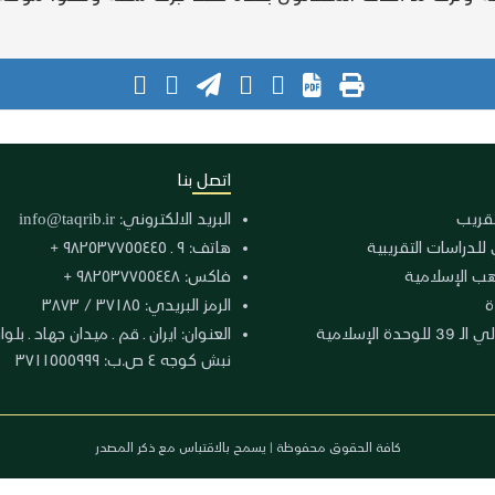
اتصل بنا
لتقريب
البريد الالكتروني:
info@taqrib.ir
 للدراسات التقريبية
هاتف: ٩ ـ ٩٨٢٥٣٧٧٥٥٤٤٥ +
هب الإسلامية
فاكس: ٩٨٢٥٣٧٧٥٥٤٤٨ +
ة
الرمز البريدي: ٣٧١٨٥ / ٣٨٧٣
دة الإسلامية
نبش كوجه ٤ ص.ب: ٣٧١١٥٥٥٩٩٩
كافة الحقوق محفوظة | يسمح بالاقتباس مع ذكر المصدر