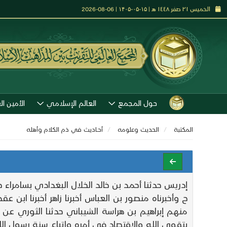
الخميس ٢١ صفر ١٤٤٨ هـ | ۱۵-۰۵-۱۴۰۵ | 06-08-2026
حول المجمع
العالم الإسلامي
الأمين ال
المكتبة
الحديث وعلومه
أحــاديث في ذم الكلام وأهله
إدريس حدثنا أحمد بن خالد الخلال البغدادي بسامراء 
ح وأخبرناه منصور بن العباس أخبرنا زاهر أخبرنا ابن
منهم إبراهيم بن هراسة الشيباني حدثنا الثوري ع
بتقوى الله والاقتصاد في أمره واتباع سنة رسول ا