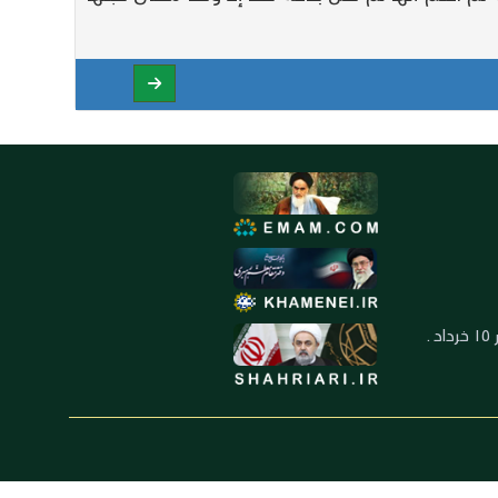
العنوان: ايران ـ قم ـ ميدان جهاد ـ بلوار ١٥ خرداد ـ