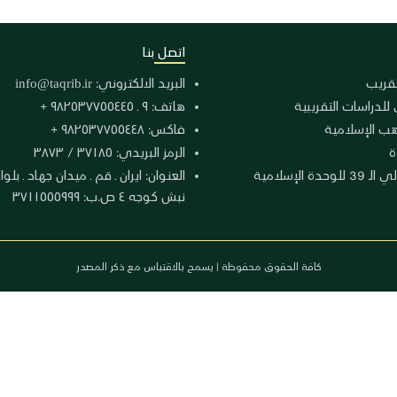
اتصل بنا
لتقريب
البريد الالكتروني:
info@taqrib.ir
 للدراسات التقريبية
هاتف: ٩ ـ ٩٨٢٥٣٧٧٥٥٤٤٥ +
هب الإسلامية
فاكس: ٩٨٢٥٣٧٧٥٥٤٤٨ +
ة
الرمز البريدي: ٣٧١٨٥ / ٣٨٧٣
دة الإسلامية
نبش كوجه ٤ ص.ب: ٣٧١١٥٥٥٩٩٩
كافة الحقوق محفوظة | يسمح بالاقتباس مع ذكر المصدر