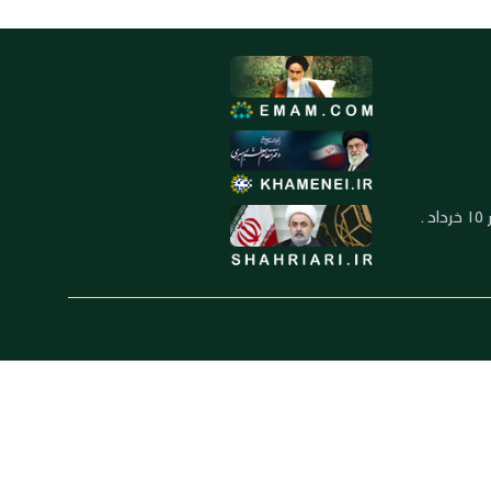
العنوان: ايران ـ قم ـ ميدان جهاد ـ بلوار ١٥ خرداد ـ