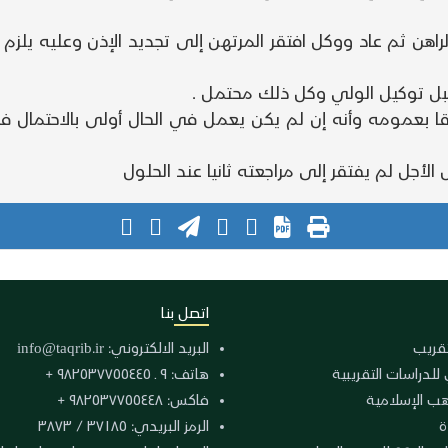
اهن ثم عاد ووكل افتقر المرتهن إلى تجديد الإذن وعليه يلزم لو
ح قبل توكيل الولي وكل ذلك محتمل .
لقا بعمومه وأنه إن لم يكن يعمل في الحال أولى بالاحتمال فل
 الأجل لم يفتقر إلى مراجعته ثانيا عند الحلول
اتصل بنا
لتقريب
البريد الالكتروني:
info@taqrib.ir
 للدراسات التقريبية
هاتف: ٩ ـ ٩٨٢٥٣٧٧٥٥٤٤٥ +
هب الإسلامية
فاكس: ٩٨٢٥٣٧٧٥٥٤٤٨ +
ة
الرمز البريدي: ٣٧١٨٥ / ٣٨٧٣