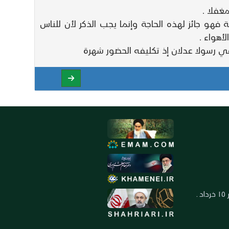
غفلا .
فهو جائز لهذه الحاجة وإنما يجب الذكر لأن للناس
هواء .
ي رسولا عدلان إذ تكليفه الحضور شهرة
العنوان: ايران ـ قم ـ ميدان جهاد ـ بلوار ١٥ خرداد ـ