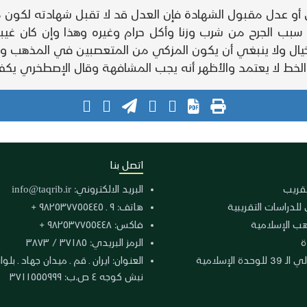
و عدل مقبول الشهادة فإن العدل قد لا تقبل شهادته لكون م
سبب الجرح من شرب وزنا وأكل حرام وغيره وهذا وإن كان غيبة 
ل ولا ينبغي أن يكون المزكي من المتعصبين في المذهب والأ
الخط لا يعتمد والأظهر أنه يجب المشافهة وقال الإصطخري يكف
اتصل بنا
لتقريب
البريد الالكتروني:
info@taqrib.ir
 للدراسات التقريبية
هاتف: ٩ ـ ٩٨٢٥٣٧٧٥٥٤٤٥ +
هب الإسلامية
فاكس: ٩٨٢٥٣٧٧٥٥٤٤٨ +
ة
الرمز البريدي: ٣٧١٨٥ / ٣٨٧٣
دة الإسلامية
نبش كوجه ٤ ص.ب: ٣٧١١٥٥٥٩٩٩