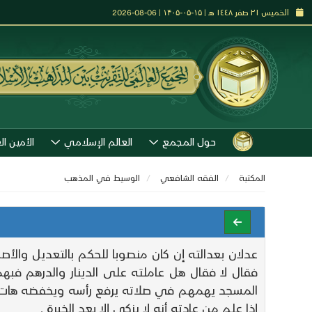
الخميس ٢١ صفر ١٤٤٨ هـ | ۱۵-۰۵-۱۴۰۵ | 06-08-2026
حول المجمع
العالم الإسلامي
الأمين ال
المكتبة
الفقه الشافعي
الوسيط في المذهب
عدلان بعدالته إن كان منصوبا للحكم بالتعديل والأ
فقال لا فقال هل عاملته على الدينار والدرهم فبهم
المسجد يهمهم في صلاته يرفع رأسه ويخفضه هات من
إذا علم من عادته أنه لا يزكي إلا بعد الخبرة .