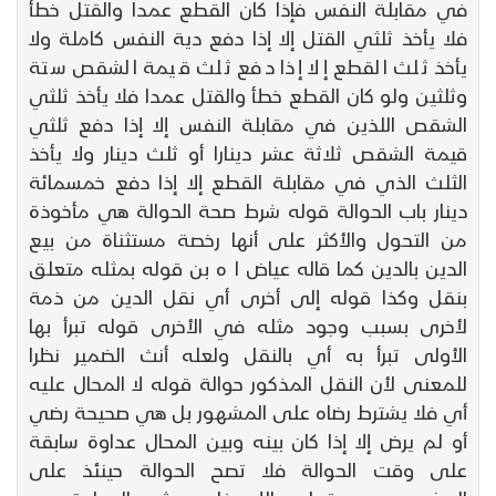
في مقابلة النفس فإذا كان القطع عمدا والقتل خطأ
فلا يأخذ ثلثي القتل إلا إذا دفع دية النفس كاملة ولا
يأخذ ثلث القطع إلا إذا دفع ثلث قيمة الشقص ستة
وثلثين ولو كان القطع خطأ والقتل عمدا فلا يأخذ ثلثي
الشقص اللذين في مقابلة النفس إلا إذا دفع ثلثي
قيمة الشقص ثلاثة عشر دينارا أو ثلث دينار ولا يأخذ
الثلث الذي في مقابلة القطع إلا إذا دفع خمسمائة
دينار باب الحوالة قوله شرط صحة الحوالة هي مأخوذة
من التحول والأكثر على أنها رخصة مستثناة من بيع
الدين بالدين كما قاله عياض ا ه بن قوله بمثله متعلق
بنقل وكذا قوله إلى أخرى أي نقل الدين من ذمة
لأخرى بسبب وجود مثله في الأخرى قوله تبرأ بها
الأولى تبرأ به أي بالنقل ولعله أنث الضمير نظرا
للمعنى لأن النقل المذكور حوالة قوله لا المحال عليه
أي فلا يشترط رضاه على المشهور بل هي صحيحة رضي
أو لم يرض إلا إذا كان بينه وبين المحال عداوة سابقة
على وقت الحوالة فلا تصح الحوالة حينئذ على