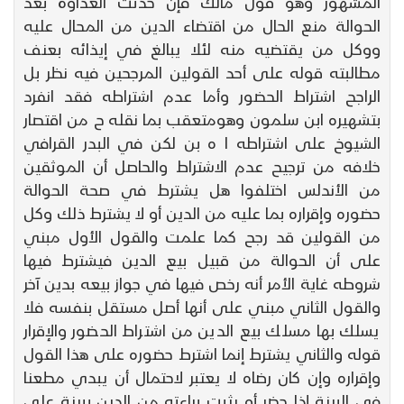
المشهور وهو قول مالك فإن حدثت العداوة بعد
الحوالة منع الحال من اقتضاء الدين من المحال عليه
ووكل من يقتضيه منه لئلا يبالغ في إيذائه بعنف
مطالبته قوله على أحد القولين المرجحين فيه نظر بل
الراجح اشتراط الحضور وأما عدم اشتراطه فقد انفرد
بتشهيره ابن سلمون وهومتعقب بما نقله ح من اقتصار
الشيوخ على اشتراطه ا ه بن لكن في البدر القرافي
خلافه من ترجيح عدم الاشتراط والحاصل أن الموثقين
من الأندلس اختلفوا هل يشترط في صحة الحوالة
حضوره وإقراره بما عليه من الدين أو لا يشترط ذلك وكل
من القولين قد رجح كما علمت والقول الأول مبني
على أن الحوالة من قبيل بيع الدين فيشترط فيها
شروطه غاية الأمر أنه رخص فيها في جواز بيعه بدين آخر
والقول الثاني مبني على أنها أصل مستقل بنفسه فلا
يسلك بها مسلك بيع الدين من اشتراط الحضور والإقرار
قوله والثاني يشترط إنما اشترط حضوره على هذا القول
وإقراره وإن كان رضاه لا يعتبر لاحتمال أن يبدي مطعنا
في البينة إذا حضر أو يثبت براءته من الدين ببينة على