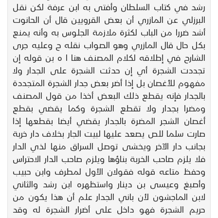
رشد في كتاب السلطان وأفتى به ابن عرفة لكن نقل
البرزلي عن المازري أن بعض القرويين قال أن الحانوت
أشد ضررا من الباب لكثرة ملازمة الجلوس به وأنه يمنع
بكل حال قال المازري وهو الصواب نقله ح وعليه جرى
الشارح في إطلاقه لكلام المصنف هنا ا ه بن قوله إن
تجددت الشجرة أي إن حدثت الشجرة على الجدار ولا
مفهوم للأغصان بل إذا أضر بعض جدار الشجرة المتجددة
بالجدار فإنه يقطع ذلك البعض أخذا من قول المصنف
ومضرا بجدار ولا تقطع الشجرة وكما يقضي بقطع
أغصان الشجر المضرة بالجدار يقضي أيضا بقطعها إذا
صارت سلما للص يصعد عليها لبيت الجار بخلاف دار خربة
بجانب دار الآخر ويخشى توصل السراق منها لذي الدار
فلا يلزم صاحب الخربة بناؤها ويلزم صاحب الدار الاحتراس
وحفظ متاعه قوله فقولان الأول لمطرف وابن حبيب
وأصبغ وعيسى بن دينار واستظهره ابن رشد والثاني
لابن الماجشون لأن باني الجدار علم أن هذا يكون من
حريم الشجرة فهو داخل على أضرار الشجرة له وقد