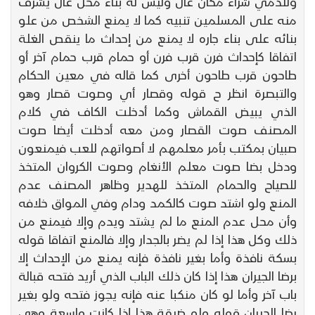
وللذمي شراء مكان عال وليس له بناء محل عال يشرف
منه على المسلمين تنبيه كما لا يمنع الشخص من علو
بنائه على بناء جاره لا يمنع من إحداث ما ينقص الغلة
اتفاقا كإحداث فرن قرب فرن أو حمام قرب حمام آخر أو
طاحون قرب طاحون أخرى كما قاله في معين الحكام
والتبصرة انظر ح قوله وقصار أي وصوت قصار وهو
الذي يبيض القماش وكما أدخلت الكاف في كلام
المصنف صوت القصار ومن معه أدخلت أيضا صوت
صبيان بمكتب بأمر معلمهم لا أصواتهم للعب فيمنعون
ودخل بضا صوت معلم الأنغام وصوت الكروان المتخذ
للصياح والحمام المتخذ للهدير وظاهر المصنف عدم
المنع ولو اشتد صوت كالكمد ودام وفي المواق خلافه
وأن محل عدم المنع ما لم يشتد ويدم وإلا فيمنع من
ذلك وكل هذا إذا لم يضر بالجدار وإلا فالمنع اتفاقا قوله
بسكة نافذة وأما بغير نافذة فإنه يمنع من الإحداث إلا
برضا الجيران هذا إذا كان ذلك الباب الذي أريد فتحه قبالة
باب آخر وأما لو كان منكبا عنه فإنه يجوز فتحه ولو بغير
رضا الجيران قوله ولو ضيقة هذا إذا كانت واسعة وهي