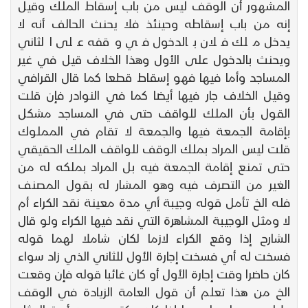
المشهور أن الوقف ليس من باب إسقاط الملك وقيل
إنه من باب إسقاطه وحينئذ فلا يحنث الحالف أنه لا
يدخل ملك فلان بالدخول في وقفه على الثاني
ويحنث بالدخول على الأول وهذا الخلاف قيل في غير
المساجد وأما فيها فهو إسقاط قطعا كما قال القرافي
وقيل الخلاف جار فيها أيضا كما في النوادر فإن قلت
القول بأن الملك للواقف حتى في المساجد مشكل
بإقامة الجمعة فيها والجمعة لا تقام في المملوك
قلت ليس المراد بملك الوقف للواقف الملك الحقيقي
حتى تمنع إقامة الجمعة فيه بل المراد بملكه له من
الغير من التصرف فيه وهو المشار له بقول المصنف
فله الخ تأمل قوله وجيبة أي مدة معينة نقد الكراء أم
لا ومثل الوجيبة المشاهرة التي نقد فيها الكراء ولو قال
الشارح إذا وقع الكراء لازما لكان شاملا لهما قوله
فسخت له أي فسخت إجارة الأول للثاني الذي زاد سواء
كان حاضرا وقت إجارة الأول أو كان غائبا قوله فإن وقعت
الخ من هذا تعلم أن قول العامة الزيادة في الوقف