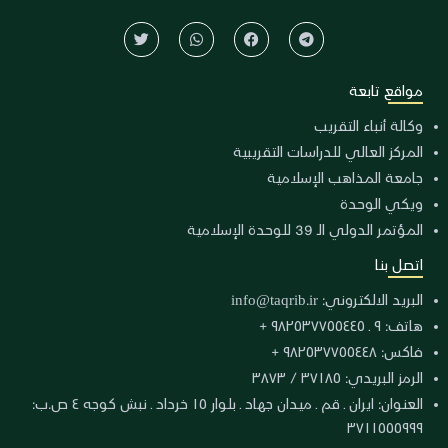
مواقع تابعة
وكالة أنباء التقريب
المركز العالي للدراسات التقريبية
جامعة المذاهب الإسلامية
ويكي الوحدة
المؤتمر الدولي الـ 39 للوحدة الإسلامية
اتصل بنا
البريد الالكتروني:
info@taqrib.ir
هاتف: ٩ ـ ٩٨٢٥٣٧٧٥٥٤٤٥ +
فاكس: ٩٨٢٥٣٧٧٥٥٤٤٨ +
الرمز البريدي: ٣٧١٨٥ / ٣٨٧٣
العنوان: ايران ـ قم ـ ميدان جهاد ـ بلوار ١٥ خرداد ـ نبش كوجه ٤ ص.ب:
٣٧١١٥٥٥٩٩٩