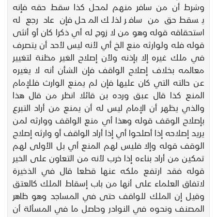
وشرط أن من سافر منهم لمحل كذا سقط حقه فإنه
يسقط حق من سافر لذلك المحل فإن عاد رجع له
استحقاقه قوله وهو من لا زوج له أي ذكرا كان أو أنثى
قوله فله ولوارثه منع الخ أي لأنه ليس لأحد أن يتصرف
في ملك غيره إلا بإذنه ولأن إصلاح الغير مظنة لتغيير
معالمه بخلاف إصلاح الواقف فإن الشأن أنه لا يغيره
عن حالته التي كان عليها فإن لم يمنع الوارث فللإمام
المنع كذا قال عبق ورده بن قائلا انظر من قال هذا
والذي يظهر أن الإمام ليس له أن يمنع من أراد التبرع
بإصلاح الوقف قوله وهذا أي منع الواقف ووارثه لمن
يريد إصلاحه إذا أصلحوا أي إذا أراد الواقف أو وارثه إصلاح
الوقف قوله وإلا فليس لهم المنع أي بل الأولى لهم
تمكين من أراد بناءه إذا خرب لأنه من التعاون على الخير
قوله فقد ارتفع ملكه عنها قطعا قال في الذخيرة
لاتفاق العلماء على أنها من باب إسقاط الملك كالعتق
وقيل إن الملك للواقف حتى في المساجد وهو ظاهر
المصنف ونحوه في النوادر وحاصل ما في المسألة أن