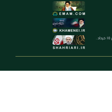
العنوان: ايران ـ قم ـ ميدان جهاد ـ بلوار ١٥ خرداد ـ