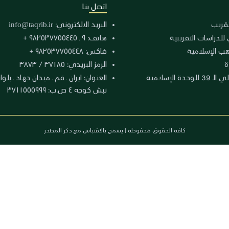
اتصل بنا
لتقريب
البريد الالكتروني:
info@taqrib.ir
 للدراسات التقريبية
هاتف: ٩ ـ ٩٨٢٥٣٧٧٥٥٤٤٥ +
هب الإسلامية
فاكس: ٩٨٢٥٣٧٧٥٥٤٤٨ +
ة
الرمز البريدي: ٣٧١٨٥ / ٣٨٧٣
دة الإسلامية
نبش كوجه ٤ ص.ب: ٣٧١١٥٥٥٩٩٩
كافة الحقوق محفوظة | يسمح بالاقتباس مع ذكر المصدر