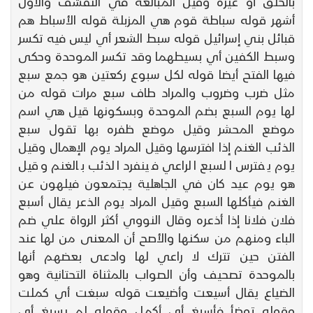
بالحلق أو غيره وقيل المبالغة في التقشف والأول
أشهر قوله سباطة قوم هي المزبلة قوله الأسباط هم
قبائل بني إسرائيل قوله سبط الشعر أي ليس فيه تكسر
وسبط الكفين أي بسيطهما وقد تكسر الموحدة وحكى
فيها الفتح أيضا قوله لكل سبوع ركعتين هو جمع سبع
مثل ضرب وضروب والمراد طاف سبع مرات قوله من
لها يوم السبع بضم الموحدة وبسكونها قيل هي اسم
موضع المحشر وقيل موضع ظفره بها تقول سبع
الذئب الغنم إذا افترسها وقيل المراد يوم الإهمال وقيل
يوم يفترس السبع الراعي فينفرد الذئب بالغنم وقيل
هو يوم عيد كان في الجاهلية يجتمعون فيلهون عن
الغنم فيأكلها السبع وقيل المراد يوم الذعر يقال أسبع
فلان فلانا إذا أذعره وقال النووي أكثر الرواة علي ضم
الباء ومنهم من سكنها والأصح أن المعنى من لها عند
الفتن حين تترك لا راعي لها وادعى بعضهم أنها
بالموحدة تصحيف وأن الصواب بالمثناة التحتانية وهو
الضياع يقال أسيعت وأضيعت قوله سبغت أي كملت
وقوله توضأ فأسبغ أي أكمل وقوله لم يسبغ أي