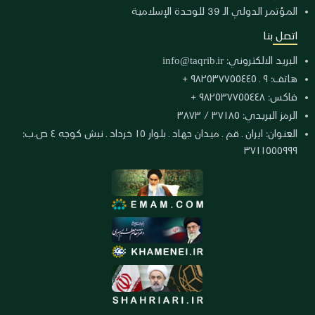
المؤتمر الدولي الـ 39 للوحدة الإسلامية
اتصل بنا
البريد الالكتروني:
info@taqrib.ir
هاتف: ٩ ـ ٩٨٢٥٣٧٧٥٥٤٤٥ +
فاكس: ٩٨٢٥٣٧٧٥٥٤٤٨ +
الرمز البريدي: ٣٧١٨٥ / ٣٨٧٣
العنوان: ايران ـ قم ـ ميدان جهاد ـ بلوار ١٥ خرداد ـ نبش كوجه ٤ ص.ب:
٣٧١١٥٥٥٩٩٩