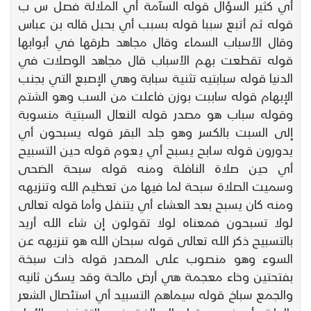
أي كثير السؤال قوله السآمة أي الملالة فصل س ب
قوله ثم أتبع سببا قوله بسبب أي بحبل قاله بن عباس
وقال الأسباب السماء وقال مجاهد طرقها في أبوابها
قوله تقطعت بهم الأسباب قال مجاهد الوصلات في
الدنيا قوله سبابتيه تثنية سبابة وهي الإصبع التي بجنب
الإبهام قوله ساببت بوزن فاعلت من السب وهو الشتم
وقوله سباب هو مصدر قوله النعال السبتية منسوبة
إلى السبت بالكسر وهو جلد البقر قوله يسبحون أي
يدورون قوله سابح يسبح أي يعوم قوله حين التسبيح
أي حين صلاة النافلة ومنه قوله سبحة الضحى
وسميت الصلاة سبحة لما فيها من تعظيم الله وتنزيهه
ومنه كان يسبح بعد العشاء أي يتنفل وأما قوله تعالى
لولا تسبحون فمعناه لولا تقولون إن شاء الله أريد
بالتسبيح ذكر الله تعالى قوله سبحان الله هو تنزيهه عن
السوء وهو منصوب على المصدر قوله ذات سبخة
بفتحتين وخاء معجمة هي أرض مالحة وقد يسكن ثانيه
والجمع سباخ قوله سيماهم التسبيد أي استئصال الشعر