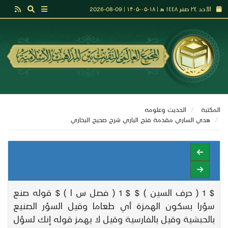
الأحد ٢٤ صفر ١٤٤٨ هـ | ۱۸-۰۵-۱۴۰۵ | 09-08-2026
المكتبة
الحديث وعلومه
هدي الساري مقدمة فتح الباري شرح صحيح البخاري
$ 1 ( حرف السين ) $ $ 1 ( فصل س ا ) $ قوله صنع
سؤرا بسكون الهمزة أي طعاما وقيل السؤر الصنيع
بالحبشية وقيل بالفارسية وقيل لا يهمز قوله إنك لسؤل