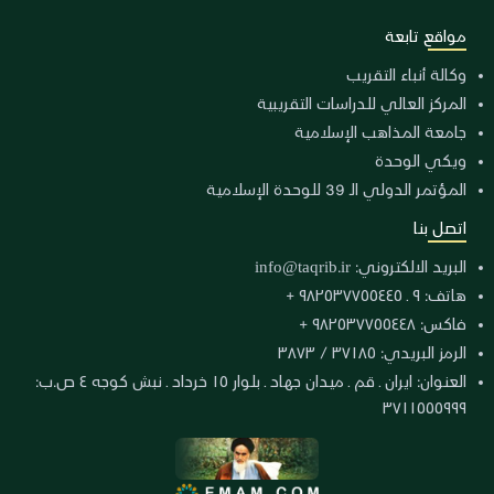
مواقع تابعة
وكالة أنباء التقريب
المركز العالي للدراسات التقريبية
جامعة المذاهب الإسلامية
ويكي الوحدة
المؤتمر الدولي الـ 39 للوحدة الإسلامية
اتصل بنا
البريد الالكتروني:
info@taqrib.ir
هاتف: ٩ ـ ٩٨٢٥٣٧٧٥٥٤٤٥ +
فاكس: ٩٨٢٥٣٧٧٥٥٤٤٨ +
الرمز البريدي: ٣٧١٨٥ / ٣٨٧٣
العنوان: ايران ـ قم ـ ميدان جهاد ـ بلوار ١٥ خرداد ـ نبش كوجه ٤ ص.ب:
٣٧١١٥٥٥٩٩٩