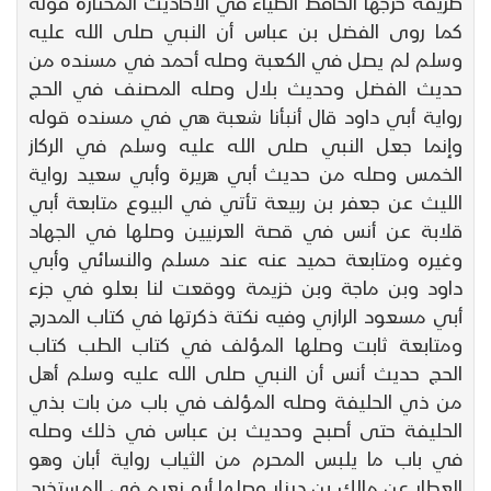
طريقه خرجها الحافظ الضياء في الأحاديث المختارة قوله
كما روى الفضل بن عباس أن النبي صلى الله عليه
وسلم لم يصل في الكعبة وصله أحمد في مسنده من
حديث الفضل وحديث بلال وصله المصنف في الحج
رواية أبي داود قال أنبأنا شعبة هي في مسنده قوله
وإنما جعل النبي صلى الله عليه وسلم في الركاز
الخمس وصله من حديث أبي هريرة وأبي سعيد رواية
الليث عن جعفر بن ربيعة تأتي في البيوع متابعة أبي
قلابة عن أنس في قصة العرنيين وصلها في الجهاد
وغيره ومتابعة حميد عنه عند مسلم والنسائي وأبي
داود وبن ماجة وبن خزيمة ووقعت لنا بعلو في جزء
أبي مسعود الرازي وفيه نكتة ذكرتها في كتاب المدرج
ومتابعة ثابت وصلها المؤلف في كتاب الطب كتاب
الحج حديث أنس أن النبي صلى الله عليه وسلم أهل
من ذي الحليفة وصله المؤلف في باب من بات بذي
الحليفة حتى أصبح وحديث بن عباس في ذلك وصله
في باب ما يلبس المحرم من الثياب رواية أبان وهو
العطار عن مالك بن دينار وصلها أبو نعيم في المستخرج