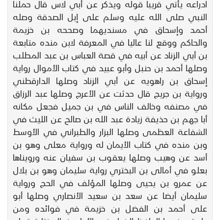
ادراعه يأتي قريبا قوله ويذكر عن أبي لاس قال حملنا
النبي صلى الله عليه وسلم على إبل الصدقة وصله
أحمد وإسحاق في مسنديهما وصححه بن خزيمة
والحاكم ووقع لنا عاليا في المعرفة لابن منده متابعة
بن أبي الزناد عن أبيه في قصة العباس بن عبد المطلب
وصلها أحمد بن حنبل وأبو عبيد في كتاب الأموال رواية
إسحاق بن راهويه عن أبي الزناد وصلها الدارقطني
ورواية بن جريج قال حدثت عن الأعرج وصلها عبد الرزاق
في مصنفه وخالف الناس في بن جميل فجعل مكانه
أبا جهم بن حذيفة زيادة عبد الله بن صالح عن الليث في
الشفاعة العظمى وصلها البزار والطبراني في الأوسط
وبن منده في كتاب الأيمان له ورواية معلى وهو بن
أسد عن وهيب وصلها يعقوب بن سفيان عنه ورويناها
بعلو في أمالى بن البختري رواية سليمان وهو بن بلال
عن عمرو بن يحيى وصلها المؤلف في الحج ورواية
سليمان أيضا عن سعد بن سعيد الأنصاري وصلها أبو
على أحمد بن الفضل بن خزيمة في فوائده ومن