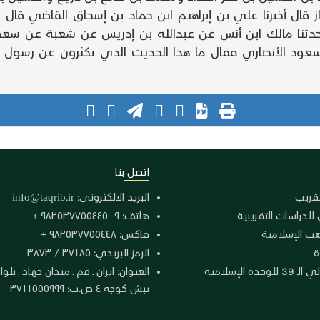
قال أخبرنا علي بن إبراهيم ابن حماد بن إسحاق القاضي قال ح
نا مالك ابن أنس عن عبدالله بن إدريس عن شعبة عن سعد بن
سعود الأنصاري فقال ما هذا الحديث الذي تكثرون عن رسول 
اتصل بنا
لتقريب
البريد الالكتروني:
info@taqrib.ir
 للدراسات التقريبية
هاتف: ٩ ـ ٩٨٢٥٣٧٧٥٥٤٤٥ +
هب الإسلامية
فاكس: ٩٨٢٥٣٧٧٥٥٤٤٨ +
ة
الرمز البريدي: ٣٧١٨٥ / ٣٨٧٣
دة الإسلامية
نبش كوجه ٤ ص.ب: ٣٧١١٥٥٥٩٩٩