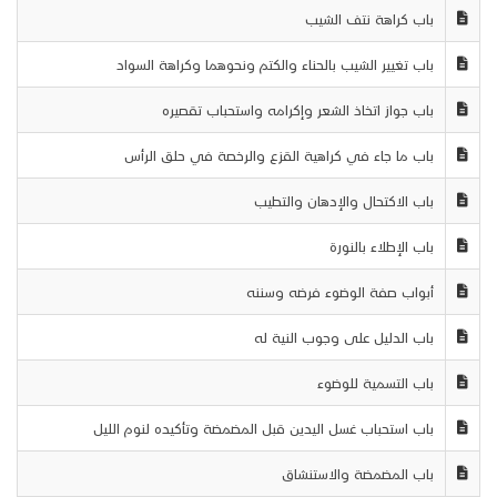
باب كراهة نتف الشيب
باب تغيير الشيب بالحناء والكتم ونحوهما وكراهة السواد
باب جواز اتخاذ الشعر وإكرامه واستحباب تقصيره
باب ما جاء في كراهية القزع والرخصة في حلق الرأس
باب الاكتحال والإدهان والتطيب
باب الإطلاء بالنورة
أبواب صفة الوضوء فرضه وسننه
باب الدليل على وجوب النية له
باب التسمية للوضوء
باب استحباب غسل اليدين قبل المضمضة وتأكيده لنوم الليل
باب المضمضة والاستنشاق