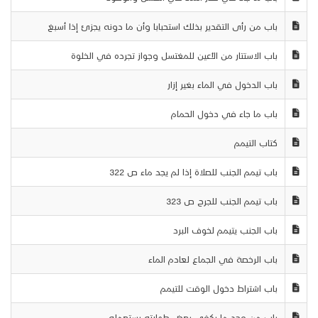
باب من رأى التقدير بذلك استحبابا وأن ما دونه يجزئ إذا أسبغ
باب الاستتار من الأعين للمغتسل وجواز تجرده في الخلوة
باب الدخول في الماء بغير إزار
باب ما جاء في دخول الحمام
كتاب التيمم
باب تيمم الجنب للصلاة إذا لم يجد ماء ص 322
باب تيمم الجنب للجرح ص 323
باب الجنب يتيمم لخوف البرد
باب الرخصة في الجماع لعادم الماء
باب اشتراط دخول الوقت للتيمم
باب من وجد ما يكفي بعض طهارته يستعمله