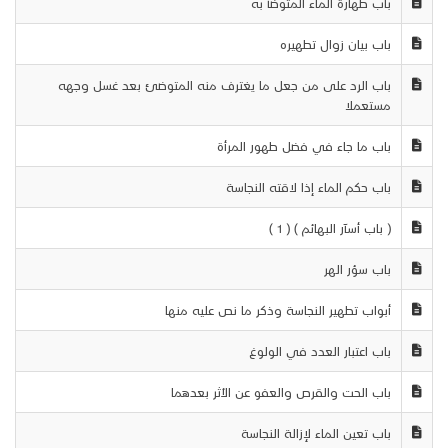
باب طهارة الماء المتوضأ به
باب بيان زوال تطهيره
باب الرد على من جعل ما يغترف منه المتوضئ بعد غسل وجهه
مستعملا
باب ما جاء في فضل طهور المرأة
باب حكم الماء إذا لاقته النجاسة
( باب أسآر البهائم ) ( 1 )
باب سؤر الهر
أبواب تطهير النجاسة وذكر ما نص عليه منها
باب اعتبار العدد في الولوغ
باب الحت والقرص والعفو عن الأثر بعدهما
باب تعين الماء لإزالة النجاسة