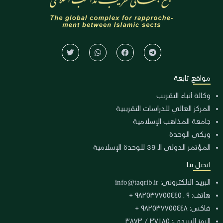
مواقع تابعة
وكالة أنباء التقريب
المركز العالي للدراسات التقريبية
جامعة المذاهب الإسلامية
ويكي الوحدة
المؤتمر الدولي الـ 39 للوحدة الإسلامية
اتصل بنا
البريد الالكتروني:
info@taqrib.ir
هاتف: ٩ ـ ٩٨٢٥٣٧٧٥٥٤٤٥ +
فاكس: ٩٨٢٥٣٧٧٥٥٤٤٨ +
الرمز البريدي: ٣٧١٨٥ / ٣٨٧٣