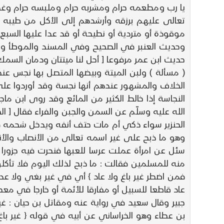
يا رب ومطعمه حرام ومشربه حرام وملبسه حرام وغ
تعالى عليهم برزقه وأرشدهم إلى الأكل من طيبه 
موقوذة أو متردية أو نطيحة أو قد عدا عليها السبع
وحديث العنبر في الصحيح وفي المسند والموطأ وال
حديث ابن عمر مرفوعا [ أحل لنا ميتتان ودمان السمك 
( مسألة ) ولبن الميتة وبيضها المتصل بها نجس عند 
الخلاف والمشهور عندهم أنها نجسة وقد أوردوا عل
الله عليه وسلّم عن السمن والجبن والفراء فقال [ ا
الحنزير سواء ذكي أم مات حتف أنفه ويدخل شحمه في
وهو ما ذبح على غير اسمه تعالى من الأنصاب والأند
منه للمسلمين فقالت : ما ذبح لذلك اليوم فلا تأكلو
فمن اضطر غير باغ ولا عاد } أي في غير بغي ولا عدو
عاد قاطعا للسبيل أو مفارقا للأئمة أو خارجا في مع
جبير وقال سعيد في رواية عنه ومقاتل بن حيان : غي
بن عطاء وهو الخراساني عن أبيه في قوله { غير باغ 