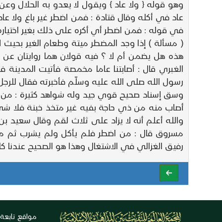
وهو قوله { ولا عاد } ويقول لا يعدو به الحلال وعن 
عاد في أكله وقال قتادة : فمن اضطر غير باغ ولا ع
في قوله : فمن اضطر أي أكره على ذلك بغير اختياره 
( مسألة ) إذا وجد المضطر ميتة وطعام الغير بحيث لا 
هذه هل يضمن أم لا ؟ فيه قولان هما روايتان ع
الغبري قال : أصابتنا عاما مخمصة فأتيت المدينة
رسول الله صلى الله عليه وسلّم فأخبرته فقال للرجل 
وسق إسناد صحيح قوي جيد وله شواهد كثيرة : من ذ
أصاب منه من ذي حاجة بفيه غير متخذ خبنة فلا شيء ع
والله أعلم أنه لا يزاد على ثلاث لقم وقال سعيد بن
مسروق قال : من اضطر فلم يأكل ولم يشرب ثم مات 
رفيق الغزالي في الاشتغال وهذا هو الصحيح عندنا ك
مواقع تابعة