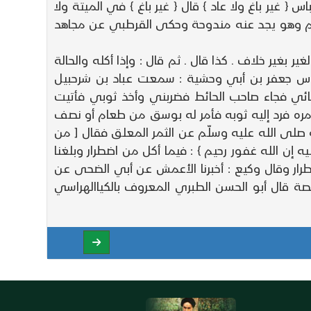
 غير باغ ولا عاد } قال { غير باغ } في الميتة ولا
 حرام وهو يجد عنه مندوحة وحكى القرطبي عن مجاهد
 بغير خلاف ـ كذا قال ـ ثم قال : وإذا أكله والحالة
اس جعفر بن أبي وحشية : سمعت عباد بن شرحبيل
سائي فجاء صاحب الحائط فضربني وأخذ ثوبي فأتيت
 فأمره فرد إليه ثوبه فأمر له بوسق من طعام أو نصف
لى الله عليه وسلّم عن الثمر المعلق فقال [ من
إن الله غفور رحيم } : فيما أكل من اضطرار وبلغنا
ضطرار وقال وكيع : أخبرنا الأعمش عن أبي الضحى عن
ة قال أبو الحسن الطبري المعروف بالكياالهراسي