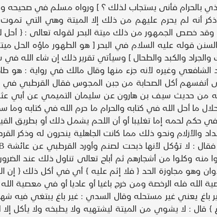
ذي بالحرام فأنى يستجاب لذلك ؟ ] ورواه مسلم في صحيحه و
ذكر أنه لم يحرم عليهم من ذلك إلا الميتة وهي التي تموت 
 وقد خصص الجمهور من ذلك ميتة البحر لقوله تعالى : { أحل ل
سنن قوله عليه السلام في البحر [ هو الطهور ماؤه الحل ميت
والجراد والكبد والطحال ] وسيأتي تقرير ذلك إن شاء الله في س
الشافعي وغيره لأنه جزء منها وقال مالك في رواية : هو طاهر
ى أنفسهم أكل الصحابة من جبن المجوس فقال القرطبي في الت
لحلال ما أحل الله في كتابه والحرام ما حرم الله في كتابه وم
 حكم لحمه إما تغليبا أو أن اللحم يشمل ذلك أو بطريق القيا
اد والأزلام ونحو ذلك مما كانت الجاهلية ينحرون له وذكر الق
ا منه وكلوا من أشجارهم ثم أباح تعالى تناول ذلك عند الضرورة 
ان وهو مجاوزة الحد { فلا إثم عليه } أي في أكل ذلك { إن الل
صية الله فله الرخصة ومن خرج باغيا أو عاديا أو في معصية الل
ر باغ يعني غير مستحله وقال السدي : غير باغ يبتغي فيه شه
} قال : لا يشوي من الميتة ليشتهيه ولا يطبخه ولا يأكل إلا ا