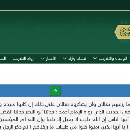
الوحدة والتقريب
قضايا وآراء
الأخبار
رواد التقريب
الم
ا رزقهم تعالى وأن يشكروه تعالى على ذلك إن كانوا عبيده وا
 في الحديث الذي رواه الإمام أحمد : حدثنا أبو النضر حدثنا ا
ها الناس إن الله طيب لا يقبل إلا طيبا وإن الله أمر المؤمنين
 يا أيها الذين آمنوا كلوا من طيبات ما رزقناكم } ثم ذكر الرجل