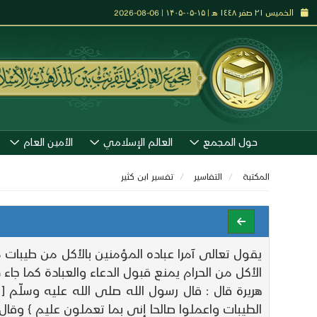
الخميس ٢١ صفر ١٤٤٨ هـ | ۱۵-۰۵-۱۴۰۵ | 06-08-2026
حول المجمع
العالم الإسلامي
الأمين العام
المكتبة
التفاسير
تفـسير ابن كثير
يقول تعالى آمرا عباده المؤمنين بالأكل من طيبات م
الأكل من الحرام يمنع قبول الدعاء والعبادة كما جاء
هريرة قال : قال رسول الله صلى الله عليه وسلّم [ أي
الطيبات واعملوا صالحا إني بما تعملون عليم } وقال {