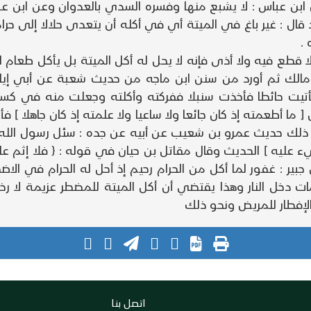
ابن عباس : لا يشبع منها وفسره السدي بالعدوان وعن ابن عباس {
اد قال : غير باغ في الميتة أي في أكله أن يتعدى حلالا إلى
.
قطع فيه ولا أذى فإنه لا يحل له أكل الميتة بل يأكل طعام الغير
ن مالك ثم أورد من سنن ابن ماجه من حديث شعبة عن أبي إي
 فأتيت حائطا فأخذت سنبلا ففركته وأكلته وجعلت منه في ك
[ ما أطعمته إذ كان جائعا ولا ساعيا ولا علمته إذ كان جاهلا ]
لك حديث عمرو بن شعيب عن أبيه عن جده : سئل رسول الله ص
ليه ] الحديث وقال مقاتل بن حيان في قوله : { فلا إثم عليه 
 جبير : غفور لما أكل من الحرام رحيم إذ أحل له الحرام في الا
دخل النار وهذا يقتضي أن أكل الميتة للمضطر عزيمة لا رخص
الإفطار للمريض ونحو ذلك
اتصل بنا