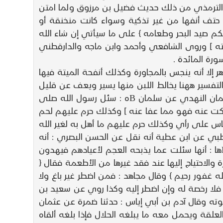
الترمذي من ذلك حديث فضيل بن مرزوق ولما امتن
حتف أنفها من غير تذكية وسواء كانت منخنقة أو
كم صيد البحر وطعامه } على ما سيأتي إن شاء الله
ته ] وروى الشافعي وأحمد وابن ماجه والدارقطني
ورة المائدة .
 إلا أنه ينجس بالمجاورة وكذلك أنفحة الميتة فيها
فسير ههنا يخالط اللبن منها يسير ويعف عن قليل
النجاسة إذا خالط الكثير من المائع وقد روى ابن ماجه من حديث سيف بن هارون عن سليمان التميمي عن أبي عثمان النهدي عن سلمان Bه : سئل رسول الله صلى
ا سكت عنه فهو مما عفا عنه ] وكذلك حرم عليهم لحم
س على رأي وكذلك حرم عليهم ما أهل به لغير الله
رطبي عن ابن عطية أنه نقل عن الحسن البصري : أنه
سئل عن امرأة عملت عرسا للعبها فنحرت فيه جزورا فقال : لا تؤكل لأنها ذبحت لصنم وأورد القرطبي عن عائشة Bها : أنها سئلت عما يذبحه العجم لأعيادهم فيهدون
والاحتياج إليها عند فقد غيرها من الأطعمة فقال {
ه غفور رحيم } وقال مجاهد : فمن اضطر غير باغ ولا
ه فلا رخصة له وإن اضطر إليه وكذا روي عن سعيد بن
وته وقال آدم بن أبي إياس : حدثنا ضمرة عن عثمان
لعلقة ويحمل معه ما يبلغه الحلال فإذا بلغه ألقاه