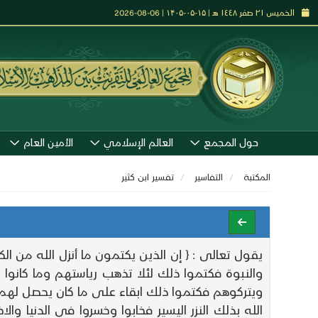
الخميس ٢١ صفر ١٤٤٨ هـ | ۱۵-۰۵-۱۴۰۵ | 06-08-2026
حول المجمع
العالم الإسلامي
الأمين العام
المكتبة
التفاسير
تفـسير ابن كثير
يقول تعالى : { إن الذين يكتمون ما أنزل الله من ا
والنبوة فكتموا ذلك لئلا تذهب رياستهم وما كانوا 
ويتركوهم فكتموا ذلك ابقاء على ما كان يحصل لهم م
الله بذلك النزر اليسير فخابوا وخسروا في الدنيا وا