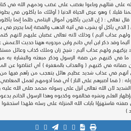
ا له على قتالهم وباءوا بغضب على غضب وذمهم الله في كتاب
نا قليلا } وهو عرض الحياة الدنيا { أولئك ما يأكلون في بطونهم
قال تعالى : { إن الذين يأكلون أموال اليتامى ظلما إنما يأ
[ الذي يأكل أو يشرب في آنية الذهب والفضة إنما يجرجر في بطن
م ولهم عذاب أليم } وذلك لأنه تعالى غضبان عليهم لأنهم كتم
ليما وقد ذكر ابن أبي حاتم وابن مردويه ههنا حديث الأعمش ع
 ولا يزكيهم ولهم عذاب أليم : شيخ زان وملك كذاب وعائل مستكبر
 ما في كتبهم من صفة الرسول وذكر مبعثه والبشارة به من ك
ان صفاته في كتبهم { والعذاب بالمغفرة } أي اعتاضوا عن الم
تعالى أنهم في عذاب شديد عظيم هائل يتعجب من رآهم فيها 
له : { فما أصبرهم على النار } أي فما أدومهم لعمل المعاصي 
ب الشديد لأن الله تعالى أنزل على رسوله محمد صلى الله عليه 
م بإظهار العلم ونشره فخالفوه وكذبوه وهذا الرسول الخاتم يد
ته فاستهزؤا بآيات الله المنزلة على رسله فلهذا استحقوا الع
 }