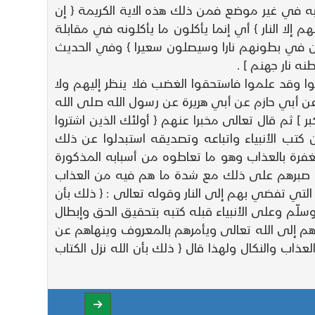
ه في غير موضع فمن ذلك هذه الاية الكريمة { إن
 إلا النار } أي إنما يأكلون ما يأكلونه في مقابلة
كلون في بطونهم نارا وسيصلون سعيرا } وفي الحديث
ه نار جهنم ] .
وا وقد علموا فاستحقوا الغضب فلا ينظر إليهم ولا
ن أبي حازم عن أبي هريرة عن رسول الله صلى الله
 ] ثم قال تعالى مخبرا عنهم { أولئك الذين اشتروا
تب الأنبياء واتباعه وتصديقه استبدلوا عن ذلك
غفرة بالعذاب وهو ما تعاطوه من أسبابه المذكورة
من صبرهم على ذلك مع شدة ما هم فيه من العذاب
التي تفضي بهم إلى النار وقوله تعالى : { ذلك بأن
وسلّم وعلى الأنبياء قبله كتبه بتحقيق الحق وإبطال
عوهم إلى الله تعالى ويأمرهم بالمعروف وينهاهم عن
ذاب والنكال ولهذا قال { ذلك بأن الله نزل الكتاب