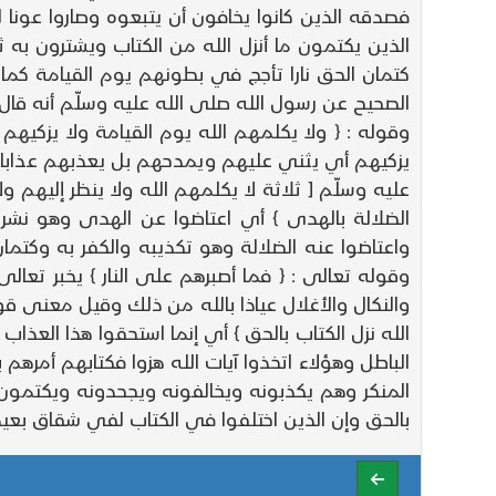
فصدقه الذين كانوا يخافون أن يتبعوه وصاروا عون
الذين يكتمون ما أنزل الله من الكتاب ويشترون به ثم
كتمان الحق نارا تأجج في بطونهم يوم القيامة كما 
الصحيح عن رسول الله صلى الله عليه وسلّم أنه قال 
وقوله : { ولا يكلمهم الله يوم القيامة ولا يزكيه
يزكيهم أي يثني عليهم ويمدحهم بل يعذبهم عذابا أ
عليه وسلّم [ ثلاثة لا يكلمهم الله ولا ينظر إليهم
الضلالة بالهدى } أي اعتاضوا عن الهدى وهو نشر
واعتاضوا عنه الضلالة وهو تكذيبه والكفر به وكتم
وقوله تعالى : { فما أصبرهم على النار } يخبر 
والنكال والأغلال عياذا بالله من ذلك وقيل معنى قو
الله نزل الكتاب بالحق } أي إنما استحقوا هذا العذا
الباطل وهؤلاء اتخذوا آيات الله هزوا فكتابهم أمره
المنكر وهم يكذبونه ويخالفونه ويجحدونه ويكتمون صف
بالحق وإن الذين اختلفوا في الكتاب لفي شقاق بعيد