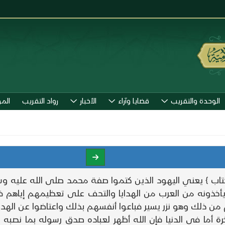
الوحدة والتقريب
قضايا وآراء
الأخبار
رواد التقريب
الم
لكتاب } يعني اليهود الذين كتموا صفة محمد صلى الله عليه و
يأخذونه من العرب من الهدايا والتحف على تعظيمهم إياهم فخش
ن ذلك وهو نزر يسير فباعوا أنفسهم بذلك واعتاضوا عن الهدى
لاخرة أما في الدنيا فإن الله أظهر لعباده صدق رسوله بما نصب