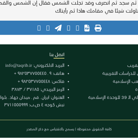
ع ثم سجد ثم انصرف وقد تجلت الشمس فقال إن الشمس والقمر آي
ك تناولت شيئا في مقامك هاذا ثم رأيناك
اتصل بنا
لتقريب
البريد الالكتروني:
info@taqrib.ir
 للدراسات التقريبية
هاتف: ٩ ـ ٩٨٢٥٣٧٧٥٥٤٤٥ +
هب الإسلامية
فاكس: ٩٨٢٥٣٧٧٥٥٤٤٨ +
ة
الرمز البريدي: ٣٧١٨٥ / ٣٨٧٣
دة الإسلامية
نبش كوجه ٤ ص.ب: ٣٧١١٥٥٥٩٩٩
كافة الحقوق محفوظة | يسمح بالاقتباس مع ذكر المصدر