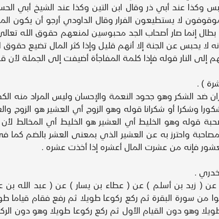
 وكذا عند أبي ذر وقال ابن التين وكذا عند الشيخ أبي الح
قوفون لا يستطيعون الفرار وقال الداودي أرجو أن يكون المح
بطال إنما صار أصحاب الجد محبوسين لمنعهم حقوق الله تعالى
ا يحبس عن الجنة إلا أنهم قليل وإذا كثر المال تضيع حقوق الل
هم إلى النار قوله فإذا كلمة المفاجأة أضيفت إلى الجملة لأن قو
ة ) .
كفران ضد الشكر وهو جحود النعمة والإحسان وليس المراد منه الك
شكورا وشكرا أو شكرانا قوله وهو الزوج أي العشير هو الزوج
بة قوله وهو الخليط أي العشير هو الخليط أي المخالط لأن ب
صاحبة واحترز به عن العشير الذي بمعنى العشر بالضم كما ف
شور فإنه من عشرت المال أعشره إذا أخذت عشره .
دري .
مالك ) عن ( زيد بن أسلم ) عن ( عطاء بن يسار ) عن ( عبد الل
 من سورة البقرة ثم ركع ركوعا طويلا ثم رفع فقام قياما طوي
يلا وهو دون القيام الأول ثم ركع ركوعا طويلا وهو دون الرك