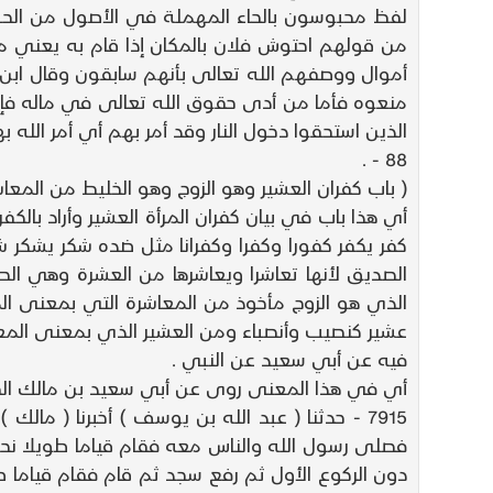
لفظ محبوسون بالحاء المهملة في الأصول من الحبس
من قولهم احتوش فلان بالمكان إذا قام به يعني مو
أموال ووصفهم الله تعالى بأنهم سابقون وقال ابن 
منعوه فأما من أدى حقوق الله تعالى في ماله فإنه ل
الذين استحقوا دخول النار وقد أمر بهم أي أمر الله ب
88 - .
( باب كفران العشير وهو الزوج وهو الخليط من المعاشر
أي هذا باب في بيان كفران المرأة العشير وأراد بال
كفر يكفر كفورا وكفرا وكفرانا مثل ضده شكر يشكر 
الصديق لأنها تعاشرا ويعاشرها من العشرة وهي الصح
الذي هو الزوج مأخوذ من المعاشرة التي بمعنى الم
عشير كنصيب وأنصباء ومن العشير الذي بمعنى المع
فيه عن أبي سعيد عن النبي .
أي في هذا المعنى روى عن أبي سعيد بن مالك الخ
7915 - حدثنا ( عبد الله بن يوسف ) أخبرنا ( 
فصلى رسول الله والناس معه فقام قياما طويلا نحوا
دون الركوع الأول ثم رفع سجد ثم قام فقام قياما طو