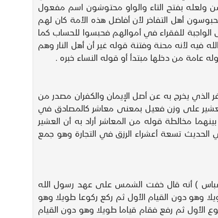
سن ولعله بفتح التاء والواو محتوشون اسم مفعول
بوسون أهل التفاخر لأن أفاضل هذه الأمة كان لهم
 الواجبة للفقراء في أموالهم فحبسوا للحساب كما
ه فيه لأنه محنة وفتنة قوله غير أن أهل النار وهم
له عامة من دخلها مبتدأ أو قوله النساء خبره .
فر الذي يخرج به عن أصل الإيمان والكفران مصدر من
 والعشير على وزن فعيل بمعنى معاشر كالمصادق في
ينهما مخالطة قوله من المعاشر أراد به أن العشير
ي الحديث تسعة أعشراء الرزق في التجارة وهو جمع
ه بن عباس ) أنه قال خفت الشمس على عهد رسول الله
لا وهو دون القيام الأول ثم ركع ركوعا طويلا وهو
وع الأول ثم رفع فقام قياما طويلا وهو دون القيام