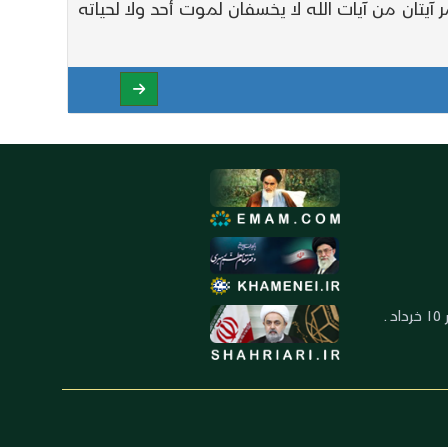
تان من آيات الله لا يخسفان لموت أحد ولا لحياته
العنوان: ايران ـ قم ـ ميدان جهاد ـ بلوار ١٥ خرداد ـ