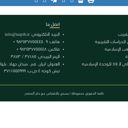
اتصل بنا
لتقريب
البريد الالكتروني:
info@taqrib.ir
 للدراسات التقريبية
هاتف: ٩ ـ ٩٨٢٥٣٧٧٥٥٤٤٥ +
هب الإسلامية
فاكس: ٩٨٢٥٣٧٧٥٥٤٤٨ +
ة
الرمز البريدي: ٣٧١٨٥ / ٣٨٧٣
دة الإسلامية
نبش كوجه ٤ ص.ب: ٣٧١١٥٥٥٩٩٩
كافة الحقوق محفوظة | يسمح بالاقتباس مع ذكر المصدر