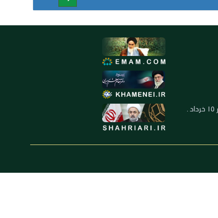
العنوان: ايران ـ قم ـ ميدان جهاد ـ بلوار ١٥ خرداد ـ