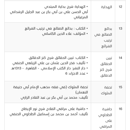
12
• الهداية شرح بداية المبتدي
الهـداية
أبي الحسن علي بن أبي بكر بن عبد الجليل الرشداني
المرغياني
13
• الكتاب : بدائع الصنائع في ترتيب الشرائع
بدائع
• المؤلف: علاء الدين الكاساني
الصنائع في
ترتيب
الشرائع
14
• الكتاب: تبين الحقائق شرح كنز الدقائق
تبين
• تأليف: فخر الدين عثمان بن علي الزيلعي الحنفي
الحقائق
• دار النشر: دار الكتب الإسلامي. - القاهرة. - 1313هـ.
شرح كنز
• عدد الاجزاء: 6
الدقائق
15
تحفة الملوك (في فقه مذهب الإمام أبي حنيفة
تحفة
النعمان)
الملوك
تأليف: محمد بن أبي بكر بن عبد القادر الرازي
16
• حاشية على مراقي الفلاح شرح نور الإيضاح
حاشيــة
تأليف: أحمد بن محمد بن إسماعيل الطحاوي الحنفي
الطحاوي
على
المراقي