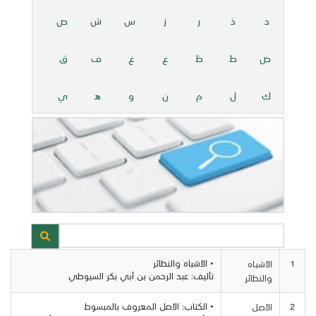
د
ذ
ر
ز
س
ش
ص
ض
ط
ظ
ع
غ
ف
ق
ك
ل
م
ن
و
هـ
ي
1
• الأشباه والنظائر
الأشبـاه
تأليف: عبد الرحمن بن أبي بكر السيوطي
والنظائر
2
• الكتاب: الأصل المعروف بالمبسوط
الأصـل