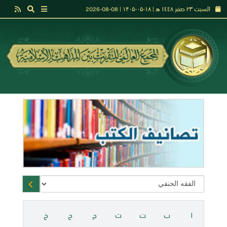
السبت ٢٣ صفر ١٤٤٨ هـ | ۱۸-۰۵-۱۴۰۵ | 08-08-2026
ا
ب
ت
ث
ج
ح
خ