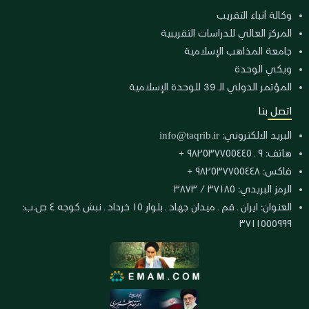
وكالة أنباء التقريب
المركز العالي للدراسات التقريبية
جامعة المذاهب الإسلامية
ويكي الوحدة
المؤتمر الدولي الـ 39 للوحدة الإسلامية
اتصل بنا
البريد الالكتروني:
info@taqrib.ir
هاتف: ٩ ـ ٩٨٢٥٣٧٧٥٥٤٤٥ +
فاكس: ٩٨٢٥٣٧٧٥٥٤٤٨ +
الرمز البريدي: ٣٧١٨٥ / ٣٨٧٣
العنوان: ايران ـ قم ـ ميدان جهاد ـ بلوار ١٥ خرداد ـ نبش كوجه ٤ ص.ب:
٣٧١١٥٥٥٩٩٩