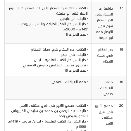
17
• الكتاب: حاشية رد المختار على الدر المختار شرح تنوير
حاشية رد
الأبصار فقه أبو حنيفة
المختار على
• تأليف: ابن عابدين
الدر المختار
• دار النشر: دار الفكر للطباعة والنشر. - بيروت. -
شرح تنوير
1421هـ - 2000م.
الأبصار فقه
• عدد الاجزاء: 8
أبو حنيفة
18
• الكتاب: درر الحكام شرح مجلة الأحكام
درر الحكام
• تأليف: علي حيدر
شرح مجلة
• دار النشر: دار الكتب العلمية - لبنان
الأحكام
• تحقيق: تعريب: المحامي فهمي الحسيني
• عدد الاجزاء: 16
19
• فقه العبادات - حنفي
فقه
العبادات -
حنفي
20
• الكتاب: مجمع الأنهر في شرح ملتقى الأبحر
مجمع الأنهر
• تأليف: عبد الرحمن بن محمد بن سليمان الكليبولي
في شرح
المدعو بشيخي زاده
ملتقى
• دار النشر: دار الكتب العلمية - لبنان/ بيروت - 1419هـ
الأبحر
- 1998م