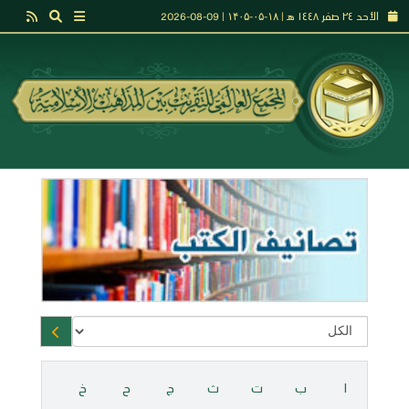
الأحد ٢٤ صفر ١٤٤٨ هـ | ۱۸-۰۵-۱۴۰۵ | 09-08-2026
ا
ب
ت
ث
ج
ح
خ