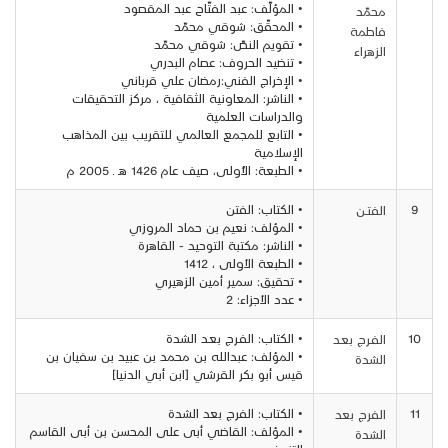
• المؤلّف: عبد الفتّاح عبد المقصود
محمّد
• المحقّق: شوقي محمّد
فاطمة
• تقويم النصّ: شوقي محمّد
الزهراء
• تنضيد الحروف: عصام البدري
• الإخراج الفني:رمضان علي قرباني
• الناشر: المعاونية الثقافية ، مركز التحقيقات
والدراسات العلمية
• التابع للمجمع العالمي للتقريب بين المذاهب
الإسلامية
• الطبعة: الأُولى، صيف عام 1426 هـ ـ 2005 م
9
• الكتاب: الفتن
الفتــن
• المؤلف: نعيم بن حماد المروزي
• الناشر: مكتبة التوحيد - القاهرة
• الطبعة الأولى ، 1412
• تحقيق: سمير أمين الزهيري
• عدد الأجزاء: 2
10
• الكتاب: الفـرج بعـد الشدة
الفـرج بعـد
• المؤلف: عبدالله بن محمد بن عبيد بن سفيان بن
الشدة
قيس أبو بكر القرشي [ابن أبي الدنيا]
11
• الكتاب: الفرج بعد الشدة
الفرج بعد
• المؤلف: القاضي أبى على المحسن بن أبى القاسم
الشدة