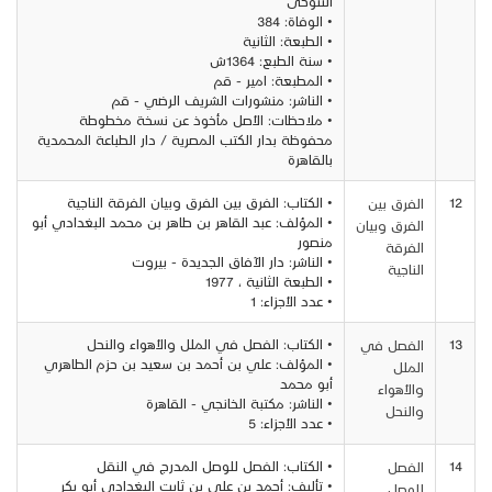
التنوخى
• الوفاة: 384
• الطبعة: الثانية
• سنة الطبع: 1364ش
• المطبعة: امير - قم
• الناشر: منشورات الشريف الرضي - قم
• ملاحظات: الأصل مأخوذ عن نسخة مخطوطة
محفوظة بدار الكتب المصرية / دار الطباعة المحمدية
بالقاهرة
12
• الكتاب: الفرق بين الفرق وبيان الفرقة الناجية
الفرق بين
• المؤلف: عبد القاهر بن طاهر بن محمد البغدادي أبو
الفرق وبيان
منصور
الفرقة
• الناشر: دار الآفاق الجديدة - بيروت
الناجية
• الطبعة الثانية ، 1977
• عدد الأجزاء: 1
13
• الكتاب: الفصل في الملل والأهواء والنحل
الفصل في
• المؤلف: علي بن أحمد بن سعيد بن حزم الطاهري
الملل
أبو محمد
والأهواء
• الناشر: مكتبة الخانجي - القاهرة
والنحل
• عدد الأجزاء: 5
14
• الكتاب: الفصل للوصل المدرج في النقل
الفصل
• تأليف: أحمد بن علي بن ثابت البغدادي أبو بكر
للوصل