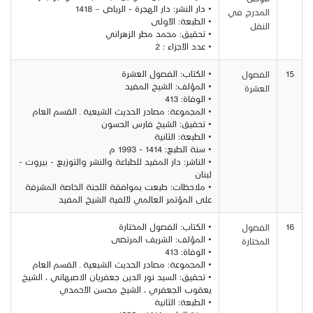
• دار النشر: دار الهجرة - الرياض – 1418
المدرج في
• الطبعة: الأولى
النقل
• تحقيق: محمد مطر الزهراني
• عدد الأجزاء : 2
15
• الكتاب: الفصول العشرة
الفصول
• المؤلف: الشيخ المفيد
العشرة
• الوفاة: 413
• المجموعة: مصادر الحديث الشيعية ـ القسم العام
• تحقيق: الشيخ فارس الحسون
• الطبعة: الثانية
• سنة الطبع: 1414 - 1993 م
• الناشر: دار المفيد للطباعة والنشر والتوزيع - بيروت -
لبنان
• ملاحظات: طبعت بموافقة اللجنة الخاصة المشرفة
على المؤتمر العالمي لألفية الشيخ المفيد
16
• الكتاب: الفصول المختارة
الفصول
• المؤلف: الشريف المرتضى
المختارة
• الوفاة: 413
• المجموعة: مصادر الحديث الشيعية ـ القسم العام
• تحقيق: السيد نور الدين جعفريان الاصبهاني ، الشيخ
يعقوب الجعفري ، الشيخ محسن الأحمدي
• الطبعة: الثانية