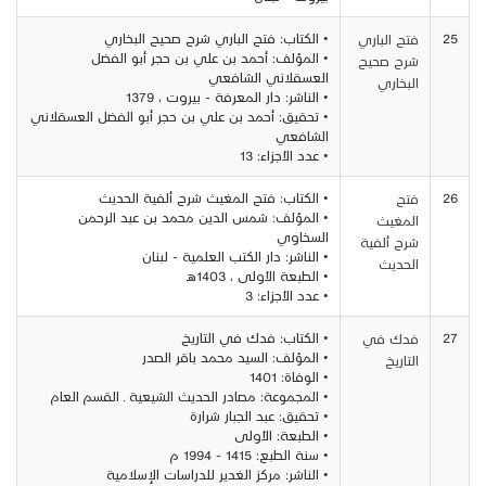
25
• الكتاب: فتح الباري شرح صحيح البخاري
فتح الباري
• المؤلف: أحمد بن علي بن حجر أبو الفضل
شرح صحيح
العسقلاني الشافعي
البخاري
• الناشر: دار المعرفة - بيروت ، 1379
• تحقيق: أحمد بن علي بن حجر أبو الفضل العسقلاني
الشافعي
• عدد الأجزاء: 13
26
• الكتاب: فتح المغيث شرح ألفية الحديث
فتح
• المؤلف: شمس الدين محمد بن عبد الرحمن
المغيث
السخاوي
شرح ألفية
• الناشر: دار الكتب العلمية - لبنان
الحديث
• الطبعة الأولى ، 1403هـ
• عدد الأجزاء: 3
27
• الكتاب: فدك في التاريخ
فدك في
• المؤلف: السيد محمد باقر الصدر
التاريخ
• الوفاة: 1401
• المجموعة: مصادر الحديث الشيعية ـ القسم العام
• تحقيق: عبد الجبار شرارة
• الطبعة: الأولى
• سنة الطبع: 1415 - 1994 م
• الناشر: مركز الغدير للدراسات الإسلامية