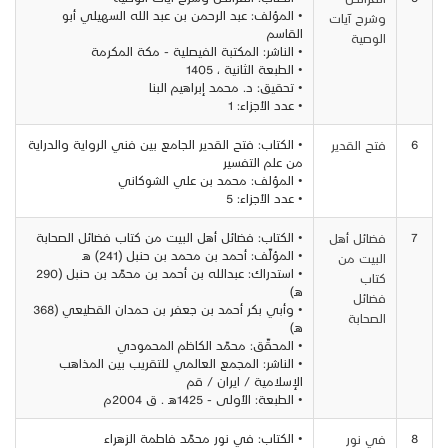
• المؤلف: عبد الرحمن بن عبد الله السهيلي أبو
وشرح آيات
القاسم
الوصية
• الناشر: المكتبة الفيصلية - مكة المكرمة
• الطبعة الثانية ، 1405
• تحقيق: د. محمد إبراهيم البنا
• عدد الأجزاء: 1
6
• الكتاب: فتح القدير الجامع بين فني الرواية والدراية
فتح القدير
من علم التفسير
• المؤلف: محمد بن علي الشوكاني
• عدد الأجزاء: 5
7
• الكتاب: فضائل أهل البيت من كتاب فضائل الصحابة
فضائل أهل
• المؤلّف: أحمد بن محمد بن حنبل (241) هـ
البيت من
• استدراك: عبدالله بن أحمد بن محمّد بن حنبل (290
كتاب
هـ)
فضائل
• وأبي بكر أحمد بن جعفر بن حمدان القطيعي (368
الصحابة
هـ)
• المحقّق: محمّد الكاظم المحمودي
• الناشر: المجمع العالمي للتقريب بين المذاهب
الإسلامية / ايران / قم
• الطبعة: الأولى - 1425هـ . ق 2004م
8
• الكتاب: في نور محمّد فاطمة الزهراء
في نور