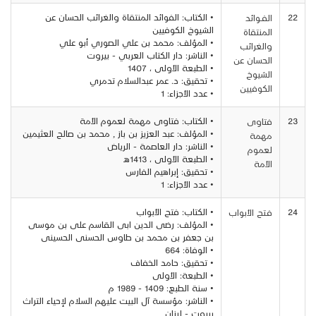
22
• الكتاب: الفوائد المنتقاة والغرائب الحسان عن
الفــوائد
الشيوخ الكوفيين
المنتقاة
• المؤلف: محمد بن علي الصوري أبو علي
والغرائب
• الناشر: دار الكتاب العربي - بيروت
الحسان عن
• الطبعة الأولى ، 1407
الشيوخ
• تحقيق: د. عمر عبدالسلام تدمري
الكوفيين
• عدد الأجزاء: 1
23
• الكتاب: فتاوى مهمة لعموم الأمة
فتاوى
• المؤلف: عبد العزيز بن باز , محمد بن صالح العثيمين
مهمة
• الناشر: دار العاصمة - الرياض
لعموم
• الطبعة الأولى ، 1413هـ
الأمة
• تحقيق: إبراهيم الفارس
• عدد الأجزاء: 1
24
• الكتاب: فتح الأبواب
فـتح الأبواب
• المؤلف: رضى الدين ابى القاسم على بن موسى
بن جعفر بن محمد بن طاوس الحسنى الحسينى
• الوفاة: 664
• تحقيق: حامد الخفاف
• الطبعة: الأولى
• سنة الطبع: 1409 - 1989 م
• الناشر: مؤسسة آل البيت عليهم السلام لإحياء التراث
بيروت - لبنان