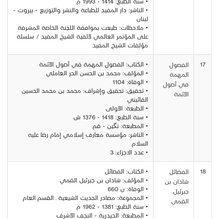
• سنة الطبع: 1414 - 1993 م
• الناشر: دار المفيد للطباعة والنشر والتوزيع - بيروت -
لبنان
• ملاحظات: طبعت بموافقة اللجنة الخاصة المشرفة
على المؤتمر العالمي لألفية الشيخ المفيد / سلسلة
مؤلفات الشيخ المفيد
17
• الكتاب: الفصول المهمة في أصول الأئمة
الفصول
• المؤلف: محمد بن الحسن الحر العاملي
المهمة
• الوفاة: 1104
في أصول
• تحقيق: تحقيق وإشراف: محمد بن محمد الحسين
الأئمة
القائيني
• الطبعة: الأولى
• سنة الطبع: 1418 - 1376 ش
• المطبعة: نگين - قم
• الناشر: مؤسسة معارف إسلامي إمام رضا عليه
السلام
• عدد الاجزاء: 3
18
• الكتاب: الفضائل
الفضائل
• المؤلف: شاذان بن جبرئيل القمي
شاذان بن
• الوفاة: ن 660
جبرئيل
• المجموعة: مصادر الحديث الشيعية ـ القسم العام
القمي
• سنة الطبع: 1381 - 1962 م
• المطبعة: الحيدرية - النجف الأشرف