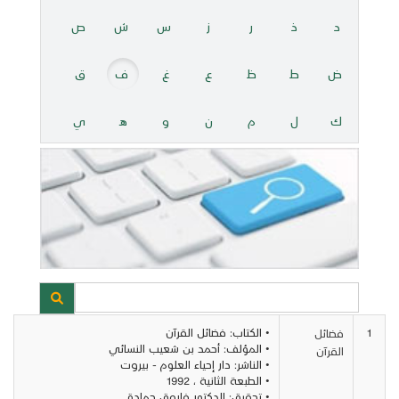
د
ذ
ر
ز
س
ش
ص
ض
ط
ظ
ع
غ
ف
ق
ك
ل
م
ن
و
هـ
ي
1
• الكتاب: فضائل القرآن
فضائل
• المؤلف: أحمد بن شعيب النسائي
القرآن
• الناشر: دار إحياء العلوم - بيروت
• الطبعة الثانية ، 1992
• تحقيق: الدكتور فاروق حمادة