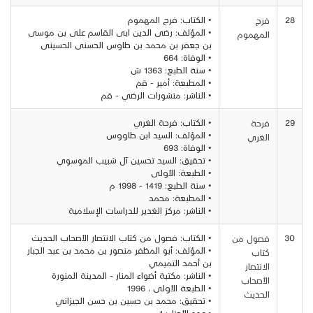
28
• الكتاب: فرج المهموم
فرج
• المؤلف: رضى الدين ابى القاسم على بن موسى
المهموم
بن جعفر بن محمد بن طاوس الحسنى الحسينى
• الوفاة: 664
• سنة الطبع: 1363 ش
• المطبعة: أمير - قم
• الناشر: منشورات الرضي - قم
29
• الكتاب: فرحة الغري
فرحة
• المؤلف: السيد ابن طاووس
الغري
• الوفاة: 693
• تحقيق: السيد تحسين آل شبيب الموسوي
• الطبعة: الأولى
• سنة الطبع: 1419 - 1998 م
• المطبعة: محمد
• الناشر: مركز الغدير للدراسات الإسلامية
30
• الكتاب: فصول من كتاب الانتصار الأصحاب الحديث
فصول من
• المؤلف: أبو المظفر منصور بن محمد بن عبد الجبار
كتاب
بن أحمد التميمي
الانتصار
• الناشر: مكتبة أضواء المنار - المدينة المنورة
الأصحاب
• الطبعة الأولى ، 1996
الحديث
• تحقيق: محمد بن حسين بن حسن الجيزاني
• عدد الأجزاء: 1