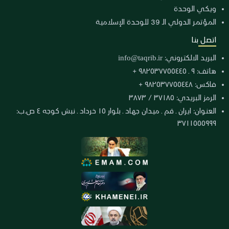
ويكي الوحدة
المؤتمر الدولي الـ 39 للوحدة الإسلامية
اتصل بنا
البريد الالكتروني:
info@taqrib.ir
هاتف: ٩ ـ ٩٨٢٥٣٧٧٥٥٤٤٥ +
فاكس: ٩٨٢٥٣٧٧٥٥٤٤٨ +
الرمز البريدي: ٣٧١٨٥ / ٣٨٧٣
العنوان: ايران ـ قم ـ ميدان جهاد ـ بلوار ١٥ خرداد ـ نبش كوجه ٤ ص.ب:
٣٧١١٥٥٥٩٩٩