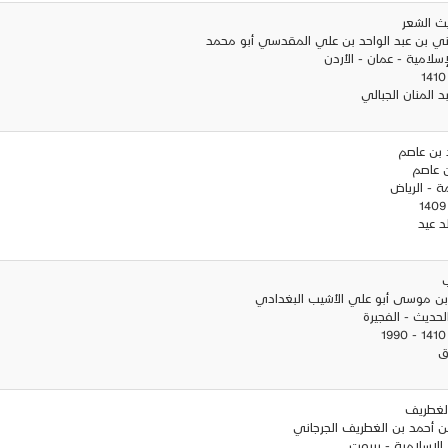
يث الشعر
غني بن عبد الواحد بن علي المقدسي أبو محمد
لإسلامية - عمان - الأردن
 المنان الجبالي
 بن عاصم
ن عاصم
مة - الرياض
د عيد
ب
بن موسى أبو علي الأشيب البغدادي
الحديث - الفجيرة
ق
الغطريف
ن أحمد بن الغطريف الجرجاني
ئر الإسلامية - بيروت