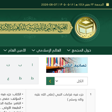
الجمعة ٢٢ صفر ١٤٤٨ هـ | ۱۶-۰۵-۱۴۰۵ | 07-08-2026
حول المجمع
العالم الإسلامي
الأمين العام
ا
ب
ت
ط
ظ
ع
1
• الكتاب: جزء فيه
جزء فيه قراءات النبي (صلى الله عليه
• المؤلف: حفص بن
وآله وسلم )
• الناشر: مكتبة الد
• الطبعة الأولى ، 1988
• تحقيق: د. حكمت