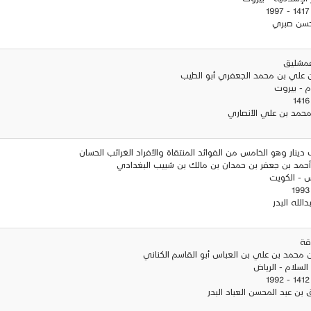
 حسن صبري
 عمشليق
ن علي بن محمد الجعفري أبو الطيب
زم - بيروت
محمد بن علي الأنصاري
ف دينار وهو الخامس من الفوائد المنتقاة والأفراد الغرائب الحسان
ر أحمد بن جعفر بن حمدان بن مالك بن شبيب البغدادي
ئس - الكويت
الله البدر
اقة
 محمد بن علي بن العباس أبو القاسم الكناني
 السلام - الرياض
ق بن عبد المحسن العباد البدر