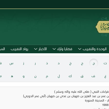
الوحدة والتقريب
قضايا وآراء
الأخبار
رواد التقريب
الم
ث
ج
ح
خ
د
ذ
ر
ز
س
ش
غ
ف
ق
ك
ل
م
ن
و
هـ
ي
 قراءات النبي ( صلى الله عليه وآله وسلم )
 عمر بن عبد العزيز بن صهبان بن عدي بن صهبان [أبي عمر الدوري]
ار - المدينة المنورة
 بشير ياسين