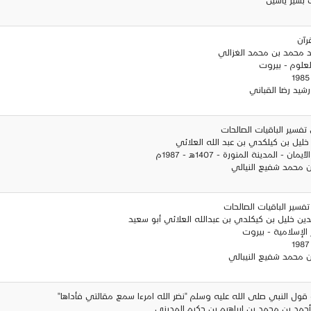
رآن
مد محمد بن محمد الغزالي
 العلوم - بيروت
شيد رضا القباني
تفسير الباقيات الصالحات
 خليل بن كيلكدي بن عبد الله العلائي
ن - المدينة المنورة - 1407هـ - 1987م
ان محمد شفيع النيالي
تفسير الباقيات الصالحات
دين خليل بن كيكلدي بن عبدالله العلائي أبو سعيد
ئر الإسلامية - بيروت
ان محمد شفيع النيبالي
ه قول النبي صلى الله عليه وسلم "نضر الله امرءا سمع مقالتي فأداها"
 أحمد بن محمد بن إبراهيم بن حكيم المديني