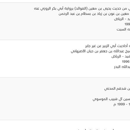
اني من حديث يحيى بن معين (الفوائد) برواية أبي بكر الروزي عنه
معين بن عون بن زياد بن بسطام بن عبد الرحمن
د - الرياض
له السبت
 أحاديث أبي الزبير عن غير جابر
يخ عبدالله بن جعفر بن حيان الأصبهاني
شيد - الرياض
الله البدر
بن شدقم المدني
حسين آل شبيب الموسوي