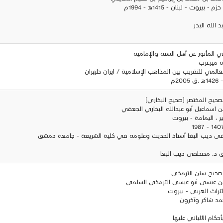
 بيروت - لبنان - 1415هـ - 1994م
 الله البدر
ي المأثور عن أهل السنة والإمامية
ه ميرعرب
لعالمي للتقريب بين المذاهب الإسلامية / ايران طهران
20م
لصحيح المختصر [صحيح البخاري]
 اسماعيل أبو عبدالله البخاري الجعفي
ير ، اليمامة - بيروت
ى ديب البغا أستاذ الحديث وعلومه في كلية الشريعة - جامعة دمشق
يق د. مصطفى ديب البغا
الصحيح سنن الترمذي
بن عيسى أبو عيسى الترمذي السلمي
 التراث العربي - بيروت
مد شاكر وآخرون
حكام الألباني عليها