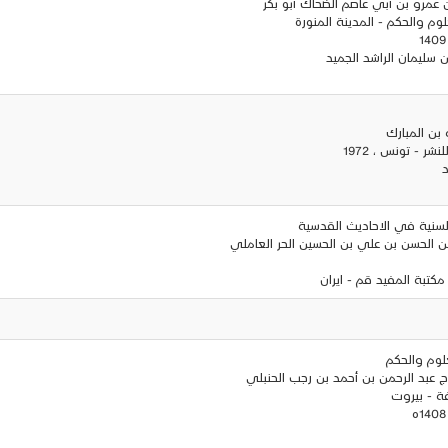
 عمرو بن أبي عاصم الضحاك أبو بكر
علوم والحكم - المدينة المنورة
 سليمان الراشد الجميد
 بن المبارك
نشر - تونس ، 1972
د
 السنية في الاحاديث القدسية
ن الحسن بن علي بن الحسين الحر العاملي
مكتبة المفيد قم - ايران
علوم والحكم
رج عبد الرحمن بن أحمد بن رجب الحنبلي
رفة - بيروت