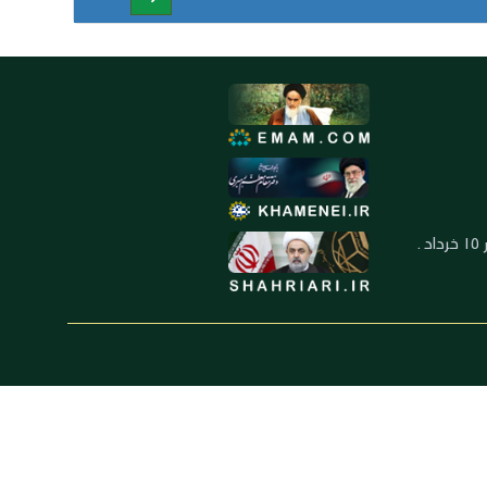
العنوان: ايران ـ قم ـ ميدان جهاد ـ بلوار ١٥ خرداد ـ