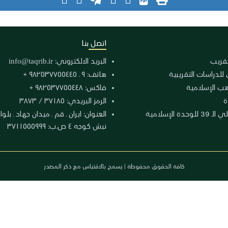
اتصل بنا
لتقريب
البريد الالكتروني:
info@taqrib.ir
 للدراسات التقريبية
هاتف: ٩ ـ ٩٨٢٥٣٧٧٥٥٤٤٥ +
هب الإسلامية
فاكس: ٩٨٢٥٣٧٧٥٥٤٤٨ +
ة
الرمز البريدي: ٣٧١٨٥ / ٣٨٧٣
دة الإسلامية
نبش كوجه ٤ ص.ب: ٣٧١١٥٥٥٩٩٩
كافة الحقوق محفوظة | يسمح بالاقتباس مع ذكر المصدر