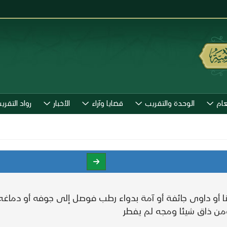
عام
الوحدة والتقريب
قضايا وآراء
الأخبار
رواد التقري
ا أو داوى جائفة أو آمة بدواء رطب فوصل إلى جوفه أو دماغه لز
ومن ذاق شيئا ومجه لم يفطر