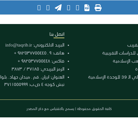
اتصل بنا
لتقريب
البريد الالكتروني:
info@taqrib.ir
 للدراسات التقريبية
هاتف: ٩ ـ ٩٨٢٥٣٧٧٥٥٤٤٥ +
هب الإسلامية
فاكس: ٩٨٢٥٣٧٧٥٥٤٤٨ +
ة
الرمز البريدي: ٣٧١٨٥ / ٣٨٧٣
دة الإسلامية
نبش كوجه ٤ ص.ب: ٣٧١١٥٥٥٩٩٩
كافة الحقوق محفوظة | يسمح بالاقتباس مع ذكر المصدر