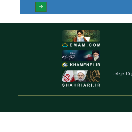
العنوان: ايران ـ قم ـ ميدان جهاد ـ بلوار ١٥ خرداد ـ